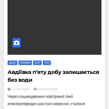
ДСНС
НОВИНИ
ООС
ТОП
Авдіївка п’яту добу залишається
без води
11.09.2018
NEWSROOM
Через пошкодження повітряної лінії
електропередач шостого вересня, сталося