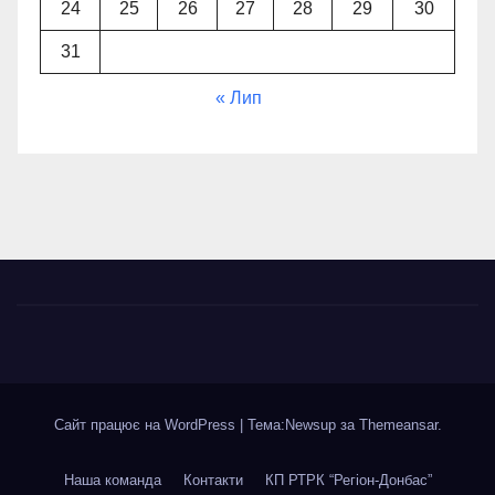
24
25
26
27
28
29
30
31
« Лип
Сайт працює на WordPress
|
Тема:Newsup за
Themeansar
.
Наша команда
Контакти
КП РТРК “Регіон-Донбас”