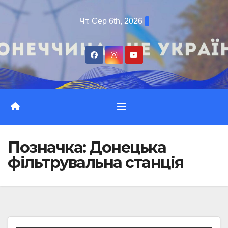
Перейти
Чт. Сер 6th, 2026
до
вмісту
Позначка:
Донецька
фільтрувальна станція