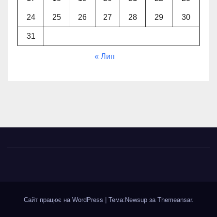
24
25
26
27
28
29
30
31
« Лип
Сайт працює на WordPress
|
Тема:Newsup за
Themeansar
.