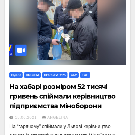
ВІДЕО
НОВИНИ
ПРОКУРАТУРА
СБУ
ТОП
На хабарі розміром 52 тисячі
гривень спіймали керівництво
підприємства Міноборони
15.06.2021
ANGELINA
На “гарячому” спіймали у Львові керівництво