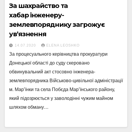
За шахрайство та
хабар інженеру-
землевпоряднику загрожує
ув’язнення
14.07.2020
ELENA LEOSHKO
За процесуального керівництва прокуратури
Донецької області до суду скеровано
обвинувальний акт стосовно інженера-
землевпорядника Військово-цивільної адміністрації
м. Мар’їнки та села Побєда Мар’їнського району,
який підозрюється у заволодінні чужим майном
шляхом обману…