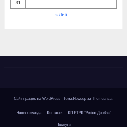
31
« Лип
Сайт працює на WordPress
|
Тема:Newsup за
Themeansar
.
Наша команда
Контакти
КП РТРК “Регіон-Донбас”
Послуги