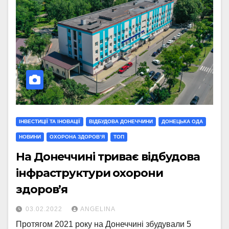
ІНВЕСТИЦІЇ ТА ІНОВАЦІЇ
ВІДБУДОВА ДОНЕЧЧИНИ
ДОНЕЦЬКА ОДА
НОВИНИ
ОХОРОНА ЗДОРОВ’Я
ТОП
На Донеччині триває відбудова
інфраструктури охорони
здоров’я
03.02.2022
ANGELINA
Протягом 2021 року на Донеччині збудували 5