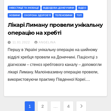
ІНВЕСТИЦІЇ ТА ІНОВАЦІЇ
ВІДБУДОВА ДОНЕЧЧИНИ
ВІДЕО
НОВИНИ
ОХОРОНА ЗДОРОВ’Я
ТЕЛЕНОВИНИ
ТОП
Лікарі Лиману провели унікальну
операцію на хребті
11.01.2022
ANGELINA
Першу в Україні унікальну операцію на шийному
відділі хребця провели на Донеччині. Пацієнтці з
діагнозом – стеноз хребтового каналу – допомогли
лікарі Лиману. Малоінвазивну операцію провели,
використовуючи практику Південної Кореї.…
Навігація
1
2
…
4