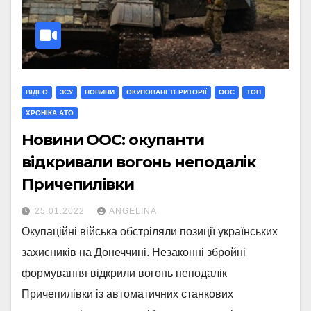
ВІДЕО
ЗСУ
НОВИНИ
ОКУПОВАНІ ТЕРИТОРІЇ
ООС
ТОП
ХРОНІКА АТО
Новини ООС: окупанти
відкривали вогонь неподалік
Причепилівки
25.01.2022
ANGELINA
Окупаційні війська обстріляли позиції українських
захисників на Донеччині. Незаконні збройні
формування відкрили вогонь неподалік
Причепилівки із автоматичних станкових