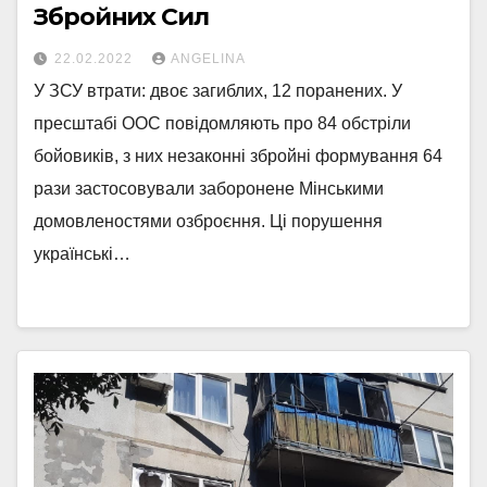
Збройних Сил
22.02.2022
ANGELINA
У ЗСУ втрати: двоє загиблих, 12 поранених. У
пресштабі ООС повідомляють про 84 обстріли
бойовиків, з них незаконні збройні формування 64
рази застосовували заборонене Мінськими
домовленостями озброєння. Ці порушення
українські…