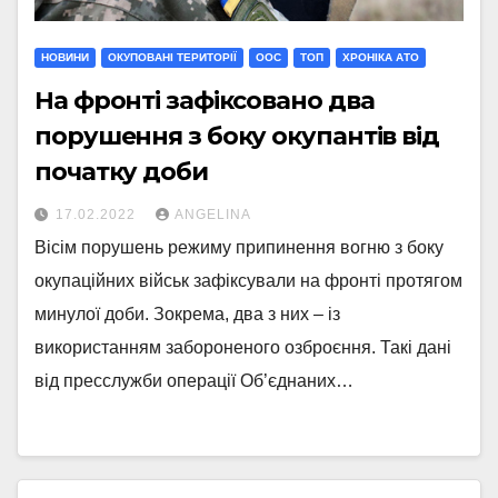
НОВИНИ
ОКУПОВАНІ ТЕРИТОРІЇ
ООС
ТОП
ХРОНІКА АТО
На фронті зафіксовано два
порушення з боку окупантів від
початку доби
17.02.2022
ANGELINA
Вісім порушень режиму припинення вогню з боку
окупаційних військ зафіксували на фронті протягом
минулої доби. Зокрема, два з них – із
використанням забороненого озброєння. Такі дані
від пресслужби операції Об’єднаних…