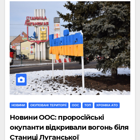
НОВИНИ
ОКУПОВАНІ ТЕРИТОРІЇ
ООС
ТОП
ХРОНІКА АТО
Новини ООС: проросійські
окупанти відкривали вогонь біля
Станиці Луганської