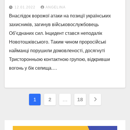
12.01.2022
ANGELINA
Внаслідок ворожої атаки на позиції українських
захисників, загинув військовослужбовець
Об’єднаних сил. Інцидент стався неподалік
Новотошківського. Таким чином проросійські
найманці порушили домовленості, досягнуті
Тристоронньою контактною групою, відкривши
вогонь у бік селища.…
Навігація
1
2
…
18
записів