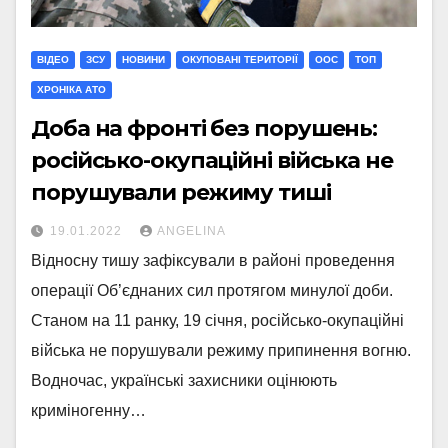
ВІДЕО
ЗСУ
НОВИНИ
ОКУПОВАНІ ТЕРИТОРІЇ
ООС
ТОП
ХРОНІКА АТО
Доба на фронті без порушень:
російсько-окупаційні війська не
порушували режиму тиші
19.01.2022
ANGELINA
Відносну тишу зафіксували в районі проведення
операції Об’єднаних сил протягом минулої доби.
Станом на 11 ранку, 19 січня, російсько-окупаційні
війська не порушували режиму припинення вогню.
Водночас, українські захисники оцінюють
криміногенну…