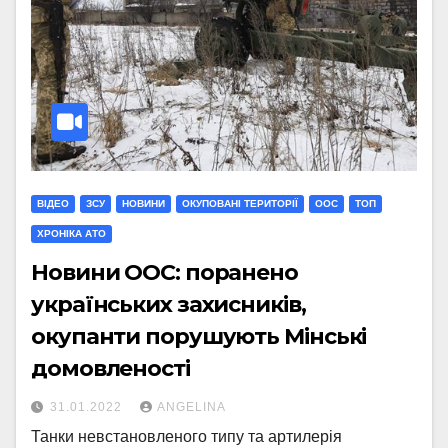
ВІДЕО
ЗСУ
НОВИНИ
ОКУПОВАНІ ТЕРИТОРІЇ
ООС
ТОП
ХРОНІКА АТО
Новини ООС: поранено
українських захисників,
окупанти порушують Мінські
домовленості
31.01.2022
ANGELINA
Танки невстановленого типу та артилерія