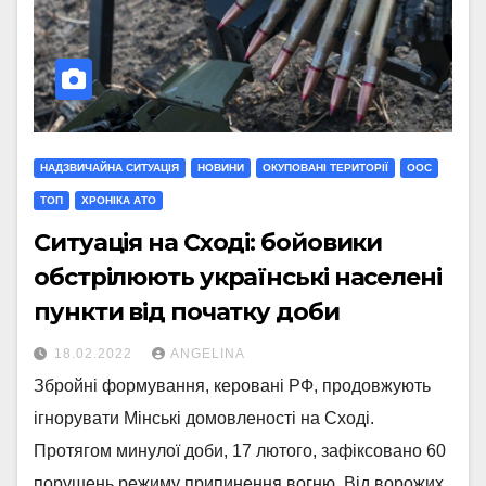
НАДЗВИЧАЙНА СИТУАЦІЯ
НОВИНИ
ОКУПОВАНІ ТЕРИТОРІЇ
ООС
ТОП
ХРОНІКА АТО
Ситуація на Сході: бойовики
обстрілюють українські населені
пункти від початку доби
18.02.2022
ANGELINA
Збройні формування, керовані РФ, продовжують
ігнорувати Мінські домовленості на Сході.
Протягом минулої доби, 17 лютого, зафіксовано 60
порушень режиму припинення вогню. Від ворожих