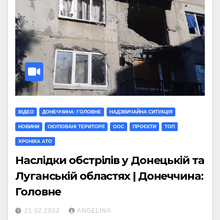
ВІДЕО
ДОНЕЧЧИНА: ГОЛОВНЕ
НАДЗВИЧАЙНА СИТУАЦІЯ
НОВИНИ
ОКУПОВАНІ ТЕРИТОРІЇ
ООС
ПРОЄКТИ
ТОП
ХРОНІКА АТО
Наслідки обстрілів у Донецькій та
Луганській областях | Донеччина:
Головне
21.02.2022
ANGELINA