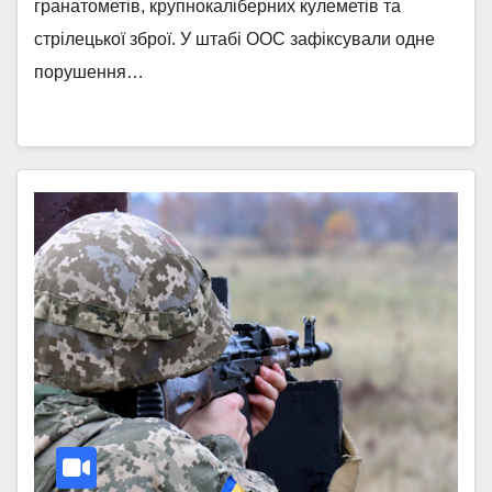
гранатометів, крупнокаліберних кулеметів та
стрілецької зброї. У штабі ООС зафіксували одне
порушення…