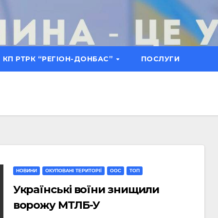
КП РТРК “РЕГІОН-ДОНБАС”
ПОСЛУГИ
НОВИНИ
ОКУПОВАНІ ТЕРИТОРІЇ
ООС
ТОП
Українські воїни знищили
ворожу МТЛБ-У