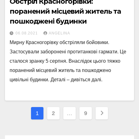
Обстріл Красногорівки:
поранений місцевий житель та
пошкоджені будинки
06.08.2021
ANGELINA
Мирну Красногорівку обстріляли бойовики.
Застосували заборонені протитанкові гармати. Це
сталося зранку 5 серпня. Внаслідок цього тяжко
поранений місцевий житель та пошкоджено
цивільні будинки. Деталі – дивіться далі.
Навігація
1
2
…
9
записів