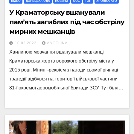
ВІДЕО
ДОНЕЦЬКА ОДА
НОВИНИ
ООС
ТОП
ХРОНІКА АТО
У Краматорську вшанували
пам’ять загиблих під час обстрілу
мирних мешканців
10.02.2022
ANGELINA
Хвилиною мовчання вшанували мешканці
Краматорська жертв ворожого обстрілу міста у
2015 році. Мітинг-реквієм з нагоди сьомої річниці
трагедії відбувся на території військової частини
81-ї окремої аеромобільної бригади ЗСУ. Тут біля…