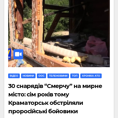
ВІДЕО
НОВИНИ
ООС
ТЕЛЕНОВИНИ
ТОП
ХРОНІКА АТО
30 снарядів “Смерчу” на мирне
місто: сім років тому
Краматорськ обстріляли
проросійські бойовики