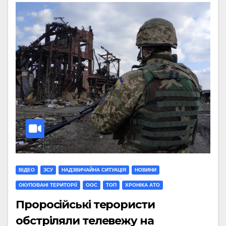
ВІДЕО
ЗСУ
НАДЗВИЧАЙНА СИТУАЦІЯ
НОВИНИ
ОКУПОВАНІ ТЕРИТОРІЇ
ООС
ТОП
ХРОНІКА АТО
Проросійські терористи
обстріляли телевежу на