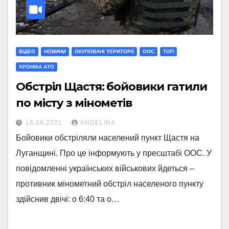
ВІДЕО
НОВИНИ
ОКУПОВАНІ ТЕРИТОРІЇ
ООС
ТОП
ХРОНІКА АТО
Обстріл Щастя: бойовики гатили
по місту з мінометів
16.09.2021
ANGELINA
Бойовики обстріляли населений пункт Щастя на
Луганщині. Про це інформують у пресштабі ООС. У
повідомленні українських військових йдеться –
противник мінометний обстріл населеного пункту
здійснив двічі: о 6:40 та о…