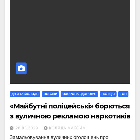
ДІТИ ТА МОЛОДЬ
НОВИНИ
ОХОРОНА ЗДОРОВ’Я
ПОЛІЦІЯ
ТОП
«Майбутні поліцейські» борються
з вуличною рекламою наркотиків
28.03.2019
КОЛЯДА МАКСИМ
Замальовування вуличних оголошень про