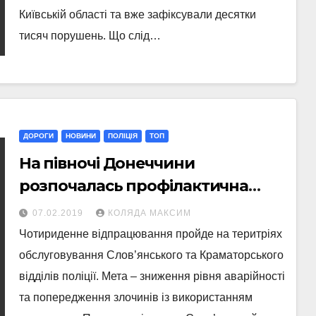
Київській області та вже зафіксували десятки
тисяч порушень. Що слід…
ДОРОГИ
НОВИНИ
ПОЛІЦІЯ
ТОП
На півночі Донеччини
розпочалась профілактична
спецоперація
07.02.2019
КОЛЯДА МАКСИМ
Чотириденне відпрацювання пройде на теритріях
обслуговування Слов’янського та Краматорського
відділів поліції. Мета – зниження рівня аварійності
та попередження злочинів із використанням