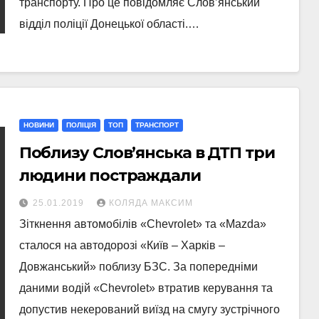
транспорту. Про це повідомляє Слов’янський
відділ поліції Донецької області.…
НОВИНИ
ПОЛІЦІЯ
ТОП
ТРАНСПОРТ
Поблизу Слов’янська в ДТП три
людини постраждали
25.01.2019
КОЛЯДА МАКСИМ
Зіткнення автомобілів «Chevrolet» та «Mazda»
сталося на автодорозі «Київ – Харків –
Довжанський» поблизу БЗС. За попередніми
даними водій «Chevrolet» втратив керування та
допустив некерований виїзд на смугу зустрічного