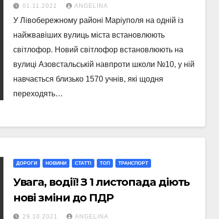
01.11.2021
ANGELINA
У Лівобережному районі Маріуполя на одній із
найжвавіших вулиць міста встановлюють
світлофор. Новий світлофор встановлюють на
вулиці Азовстальській навпроти школи №10, у ній
навчається близько 1570 учнів, які щодня
переходять…
ДОРОГИ
НОВИНИ
СТАТТI
ТОП
ТРАНСПОРТ
Увага, водії! З 1 листопада діють
нові зміни до ПДР
29.10.2021
ANGELINA