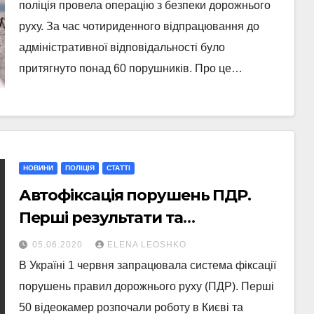
поліція провела операцію з безпеки дорожнього
руху. За час чотириденного відпрацювання до
адміністративної відповідальності було
притягнуто понад 60 порушників. Про це…
НОВИНИ
ПОЛІЦІЯ
СТАТТI
Автофіксація порушень ПДР.
Перші результати та
антирекорди
05.06.2020
ELENA LEOSHKO
В Україні 1 червня запрацювала система фіксації
порушень правил дорожнього руху (ПДР). Перші
50 відеокамер розпочали роботу в Києві та