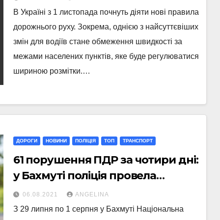
В Україні з 1 листопада почнуть діяти нові правила
дорожнього руху. Зокрема, однією з найсуттєвіших
змін для водіїв стане обмеження швидкості за
межами населених пунктів, яке буде регулюватися
шириною розмітки.…
ДОРОГИ
НОВИНИ
ПОЛІЦІЯ
ТОП
ТРАНСПОРТ
61 порушення ПДР за чотири дні:
у Бахмуті поліція провела
відпрацювання з безпеки на
06.08.2021
ANGELINA
дорогах
З 29 липня по 1 серпня у Бахмуті Національна