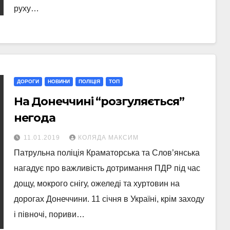
руху…
ДОРОГИ
НОВИНИ
ПОЛІЦІЯ
ТОП
На Донеччині “розгуляється”
негода
11.01.2019
КОЛЯДА МАКСИМ
Патрульна поліція Краматорська та Слов’янська
нагадує про важливість дотримання ПДР під час
дощу, мокрого снігу, ожеледі та хуртовин на
дорогах Донеччини. 11 січня в Україні, крім заходу
і півночі, пориви…