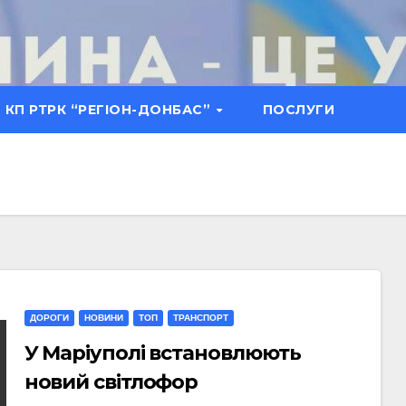
КП РТРК “РЕГІОН-ДОНБАС”
ПОСЛУГИ
ДОРОГИ
НОВИНИ
ТОП
ТРАНСПОРТ
У Маріуполі встановлюють
новий світлофор