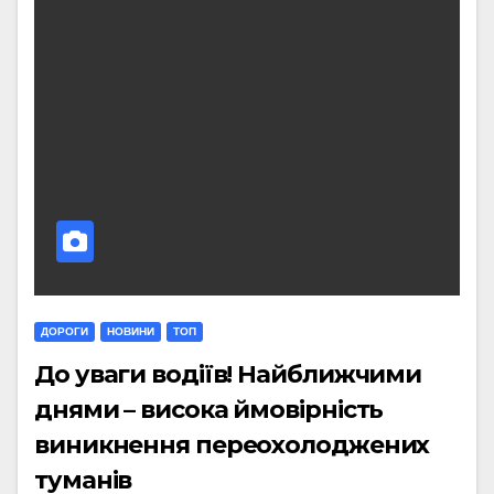
ДОРОГИ
НОВИНИ
ТОП
До уваги водіїв! Найближчими
днями – висока ймовірність
виникнення переохолоджених
туманів