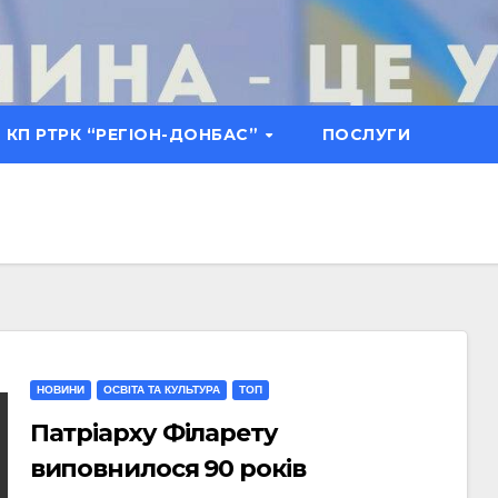
КП РТРК “РЕГІОН-ДОНБАС”
ПОСЛУГИ
НОВИНИ
ОСВІТА ТА КУЛЬТУРА
ТОП
Патріарху Філарету
виповнилося 90 років