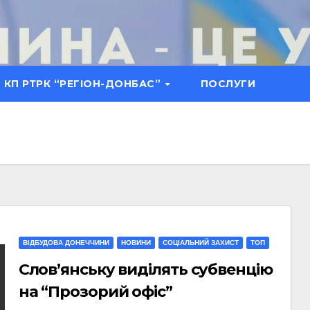
КП РТРК “РЕГІОН-ДОНБАС”
ПОСЛУГИ
ВІДБУДОВА ДОНЕЧЧИНИ
НОВИНИ
СОЦІАЛЬНИЙ ЗАХИСТ
ТОП
Слов’янську виділять субвенцію
на “Прозорий офіс”