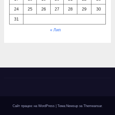
24
25
26
27
28
29
30
31
« Лип
Сайт працює на WordPress
|
Тема:Newsup за
Themeansar
.