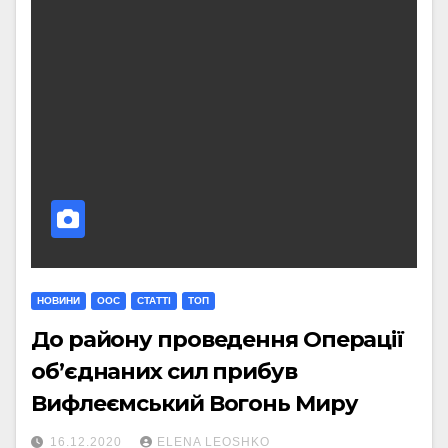
НОВИНИ
ООС
СТАТТI
ТОП
До району проведення Операції
об’єднаних сил прибув
Вифлеємський Вогонь Миру
16.12.2020
ELENA LEOSHKO