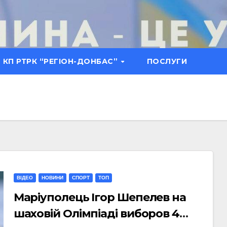
КП РТРК “РЕГІОН-ДОНБАС”
ПОСЛУГИ
ВІДЕО
НОВИНИ
СПОРТ
ТОП
Маріуполець Ігор Шепелев на
шаховій Олімпіаді виборов 4