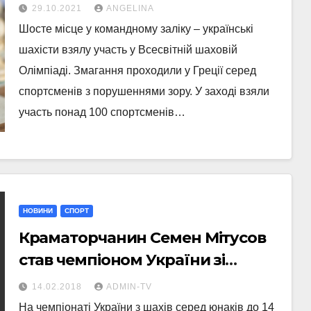
перемоги
29.10.2021
ANGELINA
Шосте місце у командному заліку – українські
шахісти взялу участь у Всесвітній шаховій
Олімпіаді. Змагання проходили у Греції серед
спортсменів з порушеннями зору. У заході взяли
участь понад 100 спортсменів…
НОВИНИ
СПОРТ
Краматорчанин Семен Мітусов
став чемпіоном України зі
швидких шахів
14.02.2018
ADMIN-TV
На чемпіонаті України з шахів серед юнаків до 14