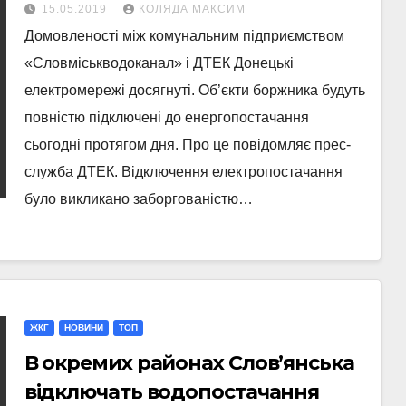
15.05.2019
КОЛЯДА МАКСИМ
Домовленості між комунальним підприємством
«Словміськводоканал» і ДТЕК Донецькі
електромережі досягнуті. Об’єкти боржника будуть
повністю підключені до енергопостачання
сьогодні протягом дня. Про це повідомляє прес-
служба ДТЕК. Відключення електропостачання
було викликано заборгованістю…
ЖКГ
НОВИНИ
ТОП
В окремих районах Слов’янська
відключать водопостачання