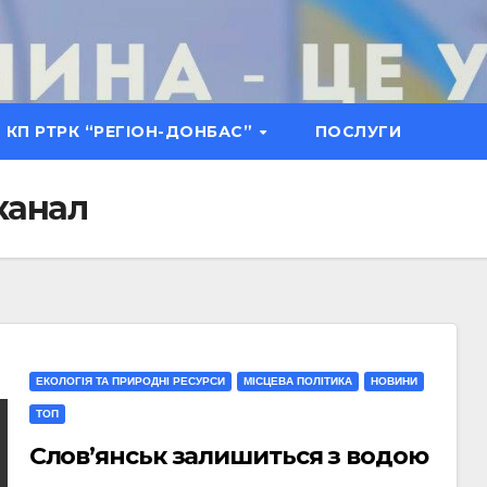
КП РТРК “РЕГІОН-ДОНБАС”
ПОСЛУГИ
канал
ЕКОЛОГІЯ ТА ПРИРОДНІ РЕСУРСИ
МIСЦЕВА ПОЛIТИКА
НОВИНИ
ТОП
Слов’янськ залишиться з водою