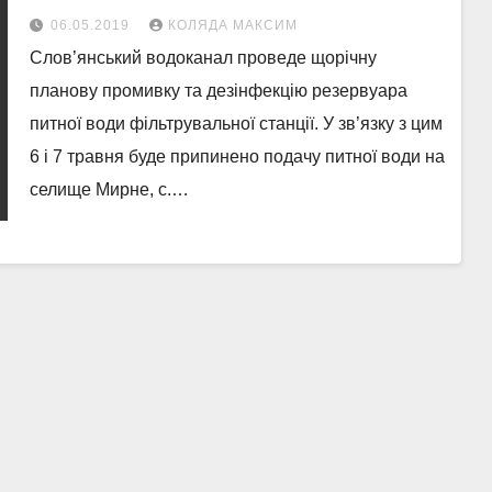
06.05.2019
КОЛЯДА МАКСИМ
Слов’янський водоканал проведе щорічну
планову промивку та дезінфекцію резервуара
питної води фільтрувальної станції. У зв’язку з цим
6 і 7 травня буде припинено подачу питної води на
селище Мирне, с.…