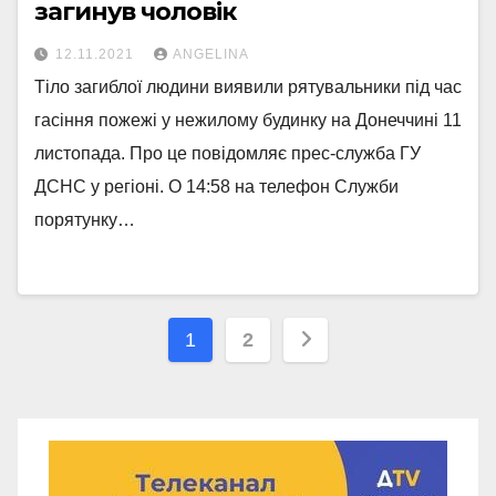
загинув чоловік
12.11.2021
ANGELINA
Тіло загиблої людини виявили рятувальники під час
гасіння пожежі у нежилому будинку на Донеччині 11
листопада. Про це повідомляє прес-служба ГУ
ДСНС у регіоні. О 14:58 на телефон Служби
порятунку…
Навігація
1
2
записів