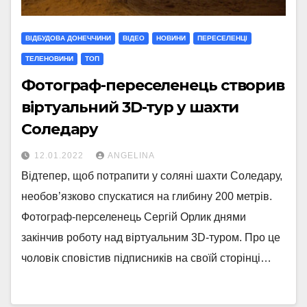
ВІДБУДОВА ДОНЕЧЧИНИ
ВІДЕО
НОВИНИ
ПЕРЕСЕЛЕНЦІ
ТЕЛЕНОВИНИ
ТОП
Фотограф-переселенець створив
віртуальний 3D-тур у шахти
Соледару
12.01.2022
ANGELINA
Відтепер, щоб потрапити у соляні шахти Соледару,
необов’язково спускатися на глибину 200 метрів.
Фотограф-перселенець Сергій Орлик днями
закінчив роботу над віртуальним 3D-туром. Про це
чоловік сповістив підписників на своїй сторінці…