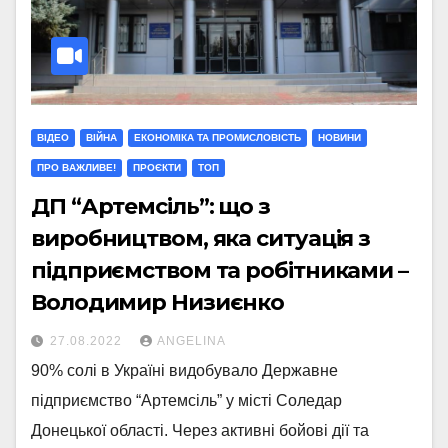
ВІДЕО
ВІЙНА
ЕКОНОМІКА ТА ПРОМИСЛОВІСТЬ
НОВИНИ
ПРО ВАЖЛИВЕ!
ПРОЄКТИ
ТОП
ДП “Артемсіль”: що з
виробництвом, яка ситуація з
підприємством та робітниками –
Володимир Низиєнко
27.08.2022
ANGELINA
90% солі в Україні видобувало Державне
підприємство “Артемсіль” у місті Соледар
Донецької області. Через активні бойові дії та