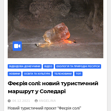
ВІДБУДОВА ДОНЕЧЧИНИ
ВІДЕО
ЕКОЛОГІЯ ТА ПРИРОДНІ РЕСУРСИ
НОВИНИ
ОСВІТА ТА КУЛЬТУРА
ТЕЛЕНОВИНИ
ТОП
Феєрія солі: новий туристичний
маршрут у Соледарі
06.12.2021
ANGELINA
Новий туристичний проєкт “Феєрія солі”