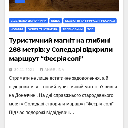
ВІДБУДОВА ДОНЕЧЧИНИ
ВІДЕО
ЕКОЛОГІЯ ТА ПРИРОДНІ РЕСУРСИ
НОВИНИ
ОСВІТА ТА КУЛЬТУРА
ТЕЛЕНОВИНИ
ТОП
Туристичний магніт на глибині
288 метрів: у Соледарі відкрили
маршрут “Феєрія солі”
30.11.2021
ANGELINA
Отримати не лише естетичне задоволення, а й
оздоровитися – новий туристичний магніт з’явився
на Донеччині. На дні справжнього стародавнього
моря у Соледарі створили маршрут “Феєрія солі”.
Під час подорожі відвідувачі…