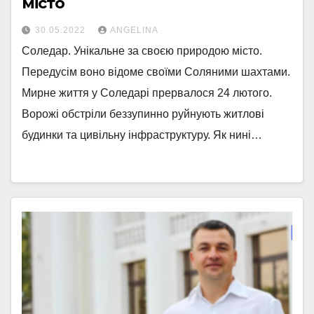
місто
30.05.2022
ANGELINA
Соледар. Унікальне за своєю природою місто.
Передусім воно відоме своїми Соляними шахтами.
Мирне життя у Соледарі прервалося 24 лютого.
Ворожі обстріли беззупинно руйнують житлові
будинки та цивільну інфраструктуру. Як нині…