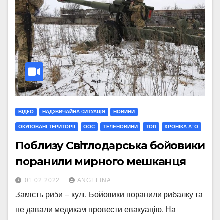
ВІДЕО
НАДЗВИЧАЙНА СИТУАЦІЯ
НОВИНИ
ОКУПОВАНІ ТЕРИТОРІЇ
ООС
ТЕЛЕНОВИНИ
ТОП
ХРОНІКА АТО
Поблизу Світлодарська бойовики
поранили мирного мешканця
01.02.2022
ANGELINA
Замість риби – кулі. Бойовики поранили рибалку та
не давали медикам провести евакуацію. На