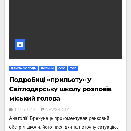
ДІТИ ТА МОЛОДЬ
НОВИНИ
ООС
ТОП
Подробиці «прильоту» у
Світлодарську школу розповів
міський голова
17.05.2018
NEWSROOM
Анатолій Брехунець прокоментував ранковий
обстріл школи, його наслідки та поточну ситуацію.