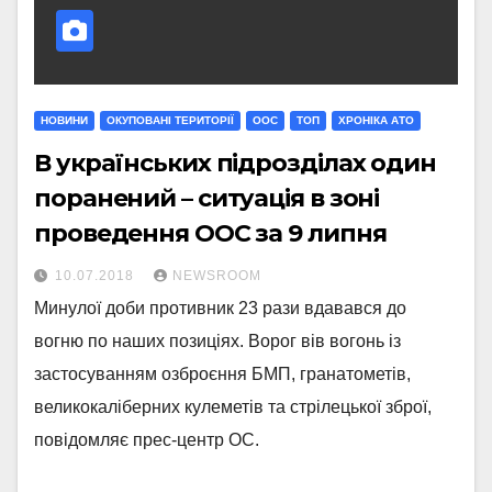
НОВИНИ
ОКУПОВАНІ ТЕРИТОРІЇ
ООС
ТОП
ХРОНІКА АТО
В українських підрозділах один
поранений – ситуація в зоні
проведення ООС за 9 липня
10.07.2018
NEWSROOM
Минулої доби противник 23 рази вдавався до
вогню по наших позиціях. Ворог вів вогонь із
застосуванням озброєння БМП, гранатометів,
великокаліберних кулеметів та стрілецької зброї,
повідомляє прес-центр ОС.