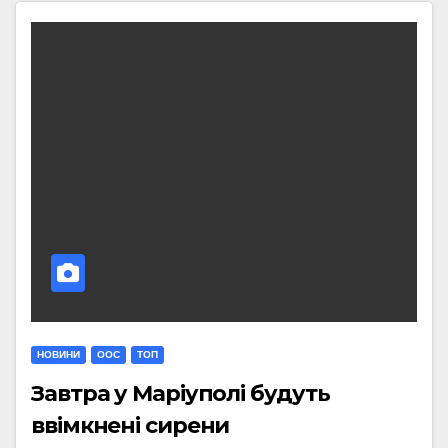
НОВИНИ
ООС
ТОП
Завтра у Маріуполі будуть
ввімкнені сирени