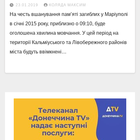
23.01.2019
КОЛЯДА МАКСИМ
На честь вшанування пам’яті загиблих у Маріуполі
в січні 2015 року, приблизно о 09:10, буде
оголошена хвилина мовчання. У цей період на
території Кальміуського та Лівобережного районів
міста будуть ввімкнені…