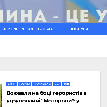
КП РТРК “РЕГІОН-ДОНБАС”
ПОСЛУГИ
ВІЙНА
НОВИНИ
ПРОКУРАТУРА
СБУ
ТОП
Воювали на боці терористів в
угрупованні “Мотороли”: у