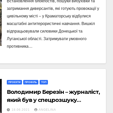
Встановлення блокпостів, пошуки вибухівки та
затримання диверсантів, які готують провокації у
цивільному місті – у Краматорську відбулися
масштабні антитерористичні навчання. Вишкіл
відпрацьовували силовики Донецької та
Луганської області. Затримувати умовного
противника…
ПРОЄКТИ
ПРОФІЛЬ
ТОП
Володимир Березін – журналіст,
який був у спецрозшуку
сепаратистів. Профіль
18.06.2021
ANGELINA