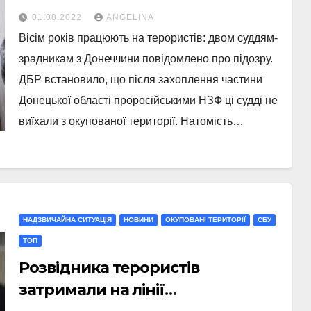
оголошено про підозру
01.08.2022
ANGELINA
Вісім років працюють на терористів: двом суддям-
зрадникам з Донеччини повідомлено про підозру.
ДБР встановило, що після захоплення частини
Донецької області проросійськими НЗФ ці судді не
виїхали з окупованої території. Натомість…
НАДЗВИЧАЙНА СИТУАЦІЯ
НОВИНИ
ОКУПОВАНІ ТЕРИТОРІЇ
СБУ
ТОП
Розвідника терористів
затримали на лінії