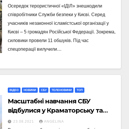
Осередок терористичної «ІДІЛ» знешкодили
співробітники Служби безпеки у Києві. Серед
учасників незаконної ісламістської організації у
Києві – 5 громадян Російської Федерації. Зокрема,
силовики провели 11 обшуків. Під час
спецоперації вилучили…
ВІДЕО
НОВИНИ
СБУ
ТЕЛЕНОВИНИ
ТОП
Масштабні навчання СБУ
відбулися у Краматорську та
Слов’янську
23.08.2021
ANGELINA