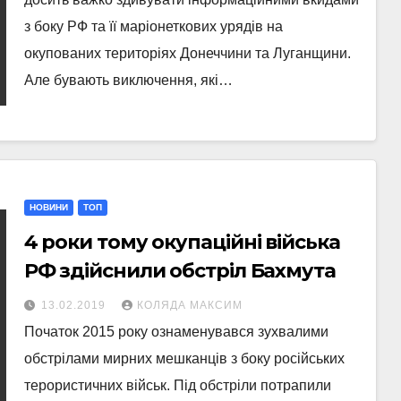
з боку РФ та її маріонеткових урядів на
окупованих територіях Донеччини та Луганщини.
Але бувають виключення, які…
НОВИНИ
ТОП
4 роки тому окупаційні війська
РФ здійснили обстріл Бахмута
13.02.2019
КОЛЯДА МАКСИМ
Початок 2015 року ознаменувався зухвалими
обстрілами мирних мешканців з боку російських
терористичних військ. Під обстріли потрапили