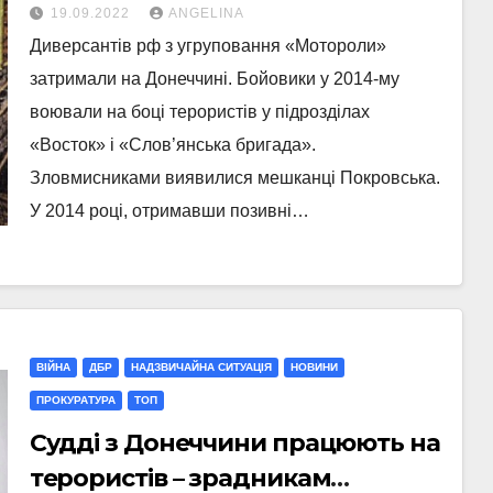
Покровську затримали
19.09.2022
ANGELINA
диверсантів рф
Диверсантів рф з угруповання «Мотороли»
затримали на Донеччині. Бойовики у 2014-му
воювали на боці терористів у підрозділах
«Восток» і «Слов’янська бригада».
Зловмисниками виявилися мешканці Покровська.
У 2014 році, отримавши позивні…
ВІЙНА
ДБР
НАДЗВИЧАЙНА СИТУАЦІЯ
НОВИНИ
ПРОКУРАТУРА
ТОП
Судді з Донеччини працюють на
терористів – зрадникам