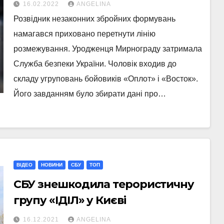
розмежування
16.02.2022
ANGELINA
Розвідник незаконних збройних формувань
намагався приховано перетнути лінію
розмежування. Уродженця Мирнограду затримала
Служба безпеки України. Чоловік входив до
складу угруповань бойовиків «Оплот» і «Восток».
Його завданням було збирати дані про…
ВІДЕО
НОВИНИ
СБУ
ТОП
СБУ знешкодила терористичну
групу «ІДІЛ» у Києві
16.12.2021
ANGELINA