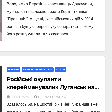
Володимир Березін – краєзнавець Донеччини,
журналіст незалежної газети Костянтинівки
“Провінція”. А ще під час військових дій у 2014
році він був у спецрозшуку сепаратистів. Чому
його розшукували та як склалася…
НОВИНИ
ОКУПОВАНІ ТЕРИТОРІЇ
СТАТТI
Російські окупанти
«перейменували» Луганськ на
Ворошиловград
18.04.2020
ELENA LEOSHKO
Здавалось би, на шостий рік війни, українців вже
досить важко здивувати інформаційними вкидами