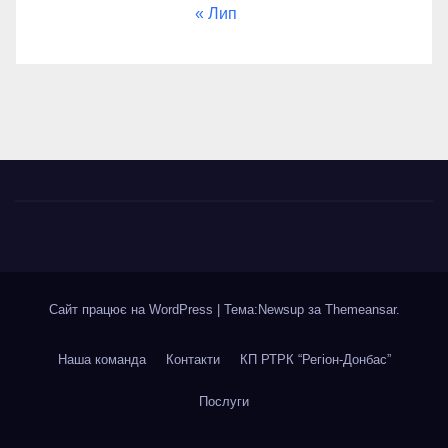
« Лип
Сайт працює на WordPress
|
Тема:Newsup за
Themeansar
.
Наша команда
Контакти
КП РТРК “Регіон-Донбас”
Послуги