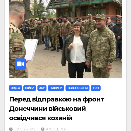
ВІДЕО
ВІЙНА
ЗСУ
НОВИНИ
ТЕЛЕНОВИНИ
ТОП
Перед відправкою на фронт
Донеччини військовий
освідчився коханій
02.05.2022
ANGELINA