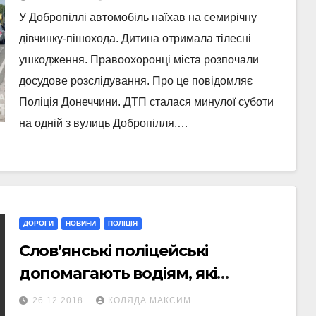
У Добропіллі автомобіль наїхав на семирічну
дівчинку-пішохода. Дитина отримала тілесні
ушкодження. Правоохоронці міста розпочали
досудове розслідування. Про це повідомляє
Поліція Донеччини. ДТП сталася минулої суботи
на одній з вулиць Добропілля.…
ДОРОГИ
НОВИНИ
ПОЛІЦІЯ
Слов’янські поліцейські
допомагають водіям, які
застрягли на дорогах через
26.12.2018
КОЛЯДА МАКСИМ