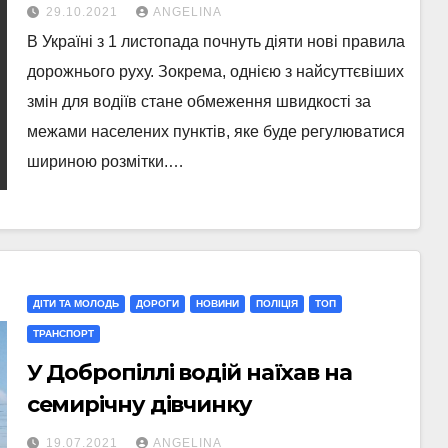
29.10.2021
ANGELINA
В Україні з 1 листопада почнуть діяти нові правила
дорожнього руху. Зокрема, однією з найсуттєвіших
змін для водіїв стане обмеження швидкості за
межами населених пунктів, яке буде регулюватися
шириною розмітки.…
ДІТИ ТА МОЛОДЬ
ДОРОГИ
НОВИНИ
ПОЛІЦІЯ
ТОП
ТРАНСПОРТ
У Добропіллі водій наїхав на
семирічну дівчинку
19.07.2021
ANGELINA