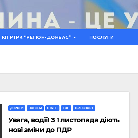
КП РТРК “РЕГІОН-ДОНБАС”
ПОСЛУГИ
ДОРОГИ
НОВИНИ
СТАТТI
ТОП
ТРАНСПОРТ
Увага, водії! З 1 листопада діють
нові зміни до ПДР