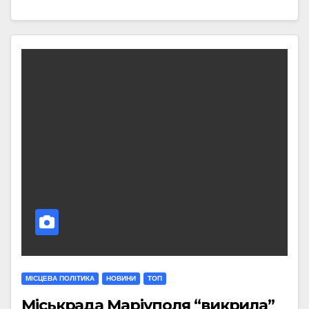
МIСЦЕВА ПОЛIТИКА
НОВИНИ
ТОП
Міськрада Маріуполя “викрила”