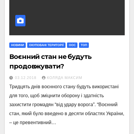
НОВИНИ
ОКУПОВАНІ ТЕРИТОРІЇ
ООС
ТОП
Воєнний стан не будуть
продовжувати?
03.12.2018
КОЛЯДА МАКСИМ
Тридцять днів воєнного стану будуть використані
для того, щоб зміцнити оборону і здатність
захистити громадян “від удару ворога”. “Воєнний
стан, який було введено в десяти областях України,
– це превентивний…