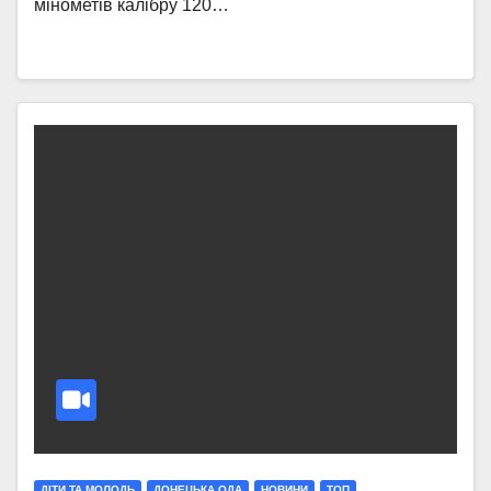
мінометів калібру 120…
ДІТИ ТА МОЛОДЬ
ДОНЕЦЬКА ОДА
НОВИНИ
ТОП