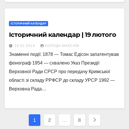
ІСТОРИЧНИЙ КАЛЕНДАР
Історичний календар | 19 лютого
19.02.2019
КОЛЯДА МАКСИМ
Знаменні події: 1878 — Томас Едісон запатентував
фонограф 1954 — схвалено Указ Президії
Верховної Ради СРСР про передачу Кримської
області зі складу РРФСР до складу УРСР 1992 —
Верховна Рада…
Навігація
1
2
…
8