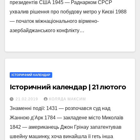
президентів США 1945 — Раднарком СРСР
ухвалив рішення про побудову метро у Києві 1988
— початок міжнаціонального вірмено-
азербайджанського конфлікту…
ІСТОРИЧНИЙ КАЛЕНДАР
Історичний календар | 21 лютого
21.02.2019
КОЛЯДА МАКСИМ
Знаменні події: 1431 — розпочався суд над
Жанною д’Арк 1784 — закладене місто Миколаїв
1842 — американець Джон Грінау запатентував
швейну машинку, хоча винайшла її геть інша