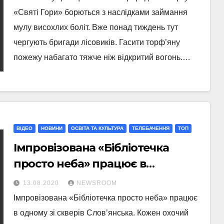
«Святі Гори» борються з наслідками займання
мулу висохлих боліт. Вже понад тиждень тут
чергують бригади лісовиків. Гасити торф’яну
пожежу набагато тяжче ніж відкритий вогонь.…
ВІДЕО
НОВИНИ
ОСВІТА ТА КУЛЬТУРА
ТЕЛЕБАЧЕННЯ
ТОП
Імпровізована «Бібліотечка
просто неба» працює в
одному зі скверів Слов’янська
13.08.2020
NEWSROOM
Імпровізована «Бібліотечка просто неба» працює
в одному зі скверів Слов’янська. Кожен охочий