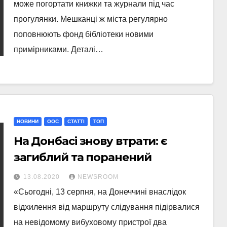
може погортати книжки та журнали під час
прогулянки. Мешканці ж міста регулярно
поповнюють фонд бібліотеки новими
примірниками. Деталі…
НОВИНИ
ООС
СТАТТI
ТОП
На Донбасі знову втрати: є
загиблий та поранений
13.08.2020
NEWSROOM
«Сьогодні, 13 серпня, на Донеччині внаслідок
відхилення від маршруту слідування підірвалися
на невідомому вибуховому пристрої два