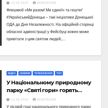
флешмоб «Ми разом! Ми єдині!»
13.08.2020
NEWSROOM
та #УкраїнськийДонецьк
Флешмоб «Ми разом! Ми єдині!» та гештеґ
#УкраїнськийДонецьк – такі ініціативи Донецької
ОДА до Дня Незалежності. На офіційній сторінці
обласної адміністрації у Фейсбуці кожен може
привітати з цим святом людей,…
ВІДЕО
НОВИНИ
ТЕЛЕБАЧЕННЯ
ТОП
У Національному природному
парку «Святі гори» горять
торфовища
13.08.2020
NEWSROOM
У лісовій гущі національного природного парку