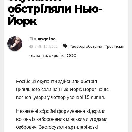
обстріляли Нью-
Йорк
Від
angelina
,
#ворожі обстріли
#російські
ЛИП 16, 2021
,
окупанти
#хроніка ООС
Російські окупанти здійснили обстріл
цивільного селища Нью-Йорк. Ворог наніс
вогневі удари у четвер увечері 15 липня.
Незаконні збройні формування відкрили
вогонь із заборонених мінськими угодами
озброєня. Застосували артилерійські