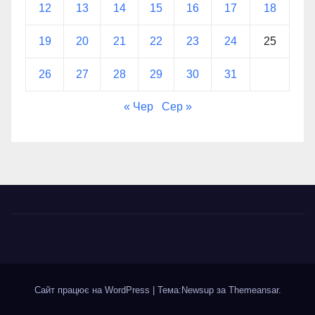
12
13
14
15
16
17
18
19
20
21
22
23
24
25
26
27
28
29
30
31
« Чер
Сер »
Сайт працює на WordPress
|
Тема:Newsup за
Themeansar
.