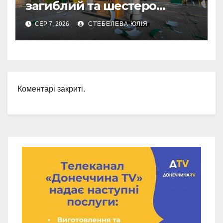
загиблий та шестеро
поранених за добу
СЕР 7, 2026
СТЕБЕЛЕВА ЮЛІЯ
Коментарі закриті.