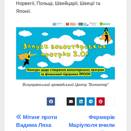
Норвегії, Польщі, Швейцарії, Швеції та
Японії.
Всеукраїнський громадський Центр “Волонтер”
Навігація
Мітинг проти
Фермерів
Вадима Ляха
Маріуполя вчили