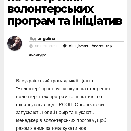
волонтерських
програм та ініціатив
Від
angelina
,
,
#ініціативи
#волонтер
ЛИП 20, 2021
#конкурс
Всеукраїнський громадський Центр
“Волонтер” пропонує конкурс на створення
волонтерських програм та ініціатив, що
фінансуються від ПРООН. Організатори
запускають новий набір та шукають
менеджерів волонтерських програм, щоб
разом з ними започаткувати нові