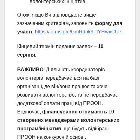
волонтерських ініціатив.
Отож, якщо Ви відповідаєте вище
зазначеним критеріям, заповніть
форму для
участі:
https://forms.gle/GmRdrik9TtYHwxCU7
Кінцевий термін подання заявок –
10
серпня.
ВАЖЛИВО
! Діяльність координаторів
волонтерів передбачається на базі
організації, де він/вона працює та хоче
розвивати волонтерство, та не передбачає
додаткової оплати праці від ПРООН.
Водночас,
фінансування отримають 10
створених менеджерами волонтерських
програм/ініціатив,
що будуть відібрані
ПРООН на конкурсній основі.