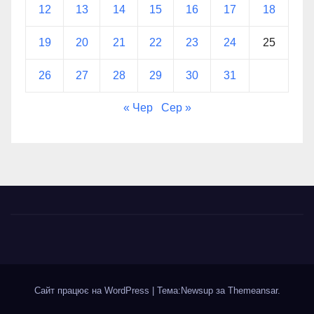
12
13
14
15
16
17
18
19
20
21
22
23
24
25
26
27
28
29
30
31
« Чер
Сер »
Сайт працює на WordPress
|
Тема:Newsup за
Themeansar
.