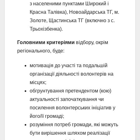
з населеними пунктами Широкий і
Красна Талівка), Новоайдарська ТГ, м.
Золоте, Щастинська ТГ (включно з с.
Трьохізбенка).
Головними критеріями
відбору, окрім
регіонального, буде:
мотивація до участі та подальшій
організації діяльності волонтерів на
місцях;
обгрунтування претендентом (кою)
актуальності започаткування чи
посилення волонтерських ініціатив у
його/її громаді;
розуміння потреб громади, які можуть
бути вирішення шляхом реалізації