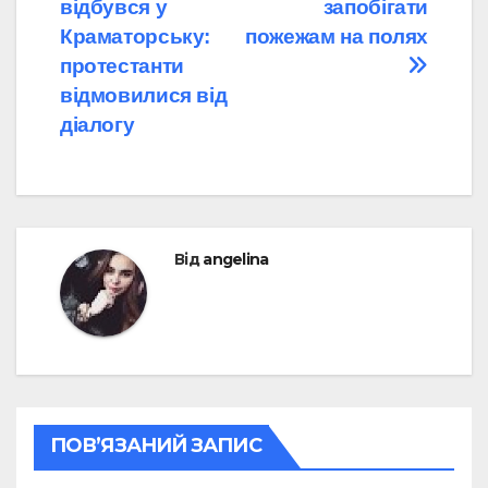
записів
відбувся у
запобігати
Краматорську:
пожежам на полях
протестанти
відмовилися від
діалогу
Від
angelina
ПОВ’ЯЗАНИЙ ЗАПИС