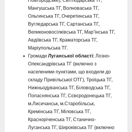
Новгородське), Світлодарська ТГ,
Мангушська ТГ, Волноваська ТГ,
Ольгинська ТГ, Очеретинська ТГ,
Вугледарська ТГ, Сартанська ТГ,
Великоновосілківська ТГ, Мар’їнська ТГ,
Авдіївська ТГ, Краматорська ТГ,
Маріупольська ТГ.
Громади
Луганської області:
Лозно-
Олександрівська ТГ (включно з
населеними пунктами, що входили до
складу Привільської ОТГ), Троїцька ТГ,
Нижньодуванська ТГ, Біловодська ТГ,
Попаснянська ТГ, Сєвєродонецька ТГ,
м.Лисичанськ, м.Старобільськ,
Кремінська ТГ, Міловська ТГ,
Красноріченська ТГ, Станично-
Луганська ТГ, Широківська ТГ (включно