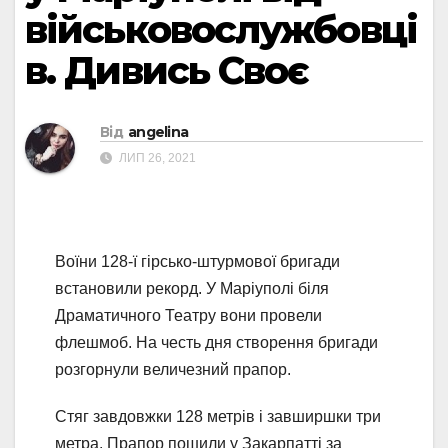
військовослужбовці
в. Дивись Своє
Від
angelina
ЛИП 26, 2021
Воїни 128-ї гірсько-штурмової бригади
встановили рекорд. У Маріуполі біля
Драматичного Театру вони провели
флешмоб. На честь дня створення бригади
розгорнули величезний прапор.
Стяг завдовжки 128 метрів і завширшки три
метра. Прапор пошили у Закарпатті за