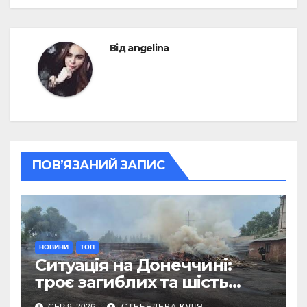
Від
angelina
ПОВ’ЯЗАНИЙ ЗАПИС
НОВИНИ
ТОП
Ситуація на Донеччині:
троє загиблих та шість
поранених за добу