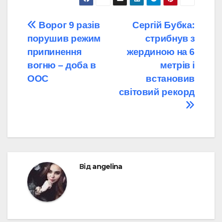
Навігація
Ворог 9 разів
Сергій Бубка:
порушив режим
стрибнув з
записів
припинення
жердиною на 6
вогню – доба в
метрів і
ООС
встановив
світовий рекорд
Від
angelina