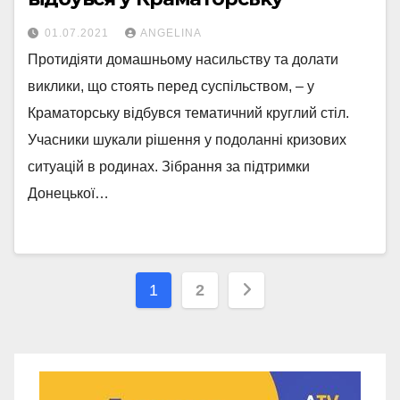
01.07.2021
ANGELINA
Протидіяти домашньому насильству та долати
виклики, що стоять перед суспільством, – у
Краматорську відбувся тематичний круглий стіл.
Учасники шукали рішення у подоланні кризових
ситуацій в родинах. Зібрання за підтримки
Донецької…
Навігація
1
2
записів