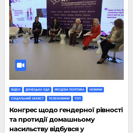
ВІДЕО
ДОНЕЦЬКА ОДА
МIСЦЕВА ПОЛIТИКА
НОВИНИ
СОЦІАЛЬНИЙ ЗАХИСТ
ТЕЛЕНОВИНИ
ТОП
Конгрес щодо гендерної рівності
та протидії домашньому
насильству відбувся у