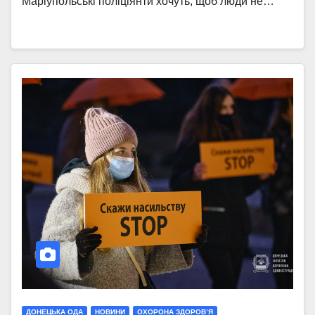
Маріупольські поліціянти хочуть, щоб люди не…
ДОНЕЦЬКА ОДА
НОВИНИ
ОХОРОНА ЗДОРОВ’Я