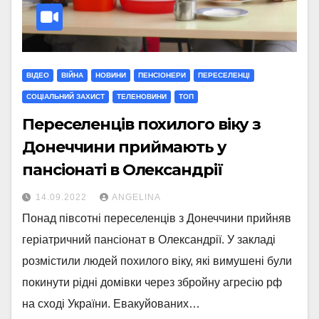
ВІДЕО
ВІЙНА
НОВИНИ
ПЕНСІОНЕРИ
ПЕРЕСЕЛЕНЦІ
СОЦІАЛЬНИЙ ЗАХИСТ
ТЕЛЕНОВИНИ
ТОП
Переселенців похилого віку з
Донеччини приймають у
пансіонаті в Олександрії
14.09.2022
ANGELINA
Понад півсотні переселенців з Донеччини прийняв
геріатричний пансіонат в Олександрії. У закладі
розмістили людей похилого віку, які вимушені були
покинути рідні домівки через збройну агресію рф
на сході України. Евакуйованих…