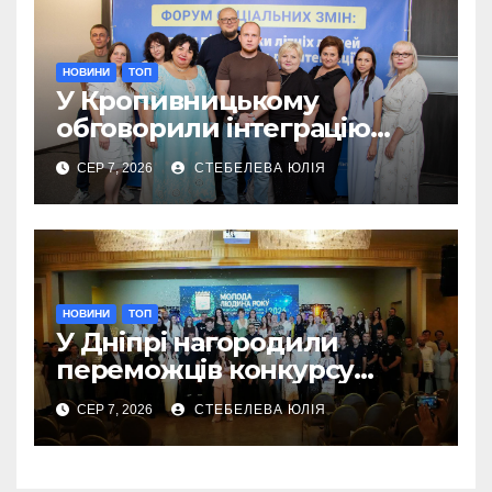
НОВИНИ
ТОП
У Кропивницькому
обговорили інтеграцію
літніх переселенців
СЕР 7, 2026
СТЕБЕЛЕВА ЮЛІЯ
НОВИНИ
ТОП
У Дніпрі нагородили
переможців конкурсу
«Молода людина року –
СЕР 7, 2026
СТЕБЕЛЕВА ЮЛІЯ
2026»