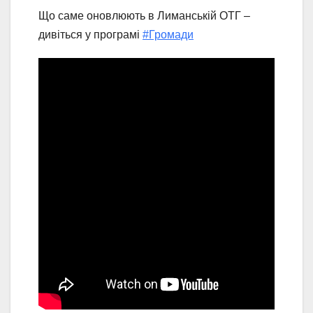
Що саме оновлюють в Лиманській ОТГ –
дивіться у програмі
#Громади