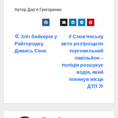
Автор Дар’я Григоренко
Навігація
Зліт байкерів у
У Слов’янську
Райгородку.
авто розтрощило
записів
Дивись Своє
торговельний
павільйон –
поліція розшукує
водія, який
покинув місце
ДТП