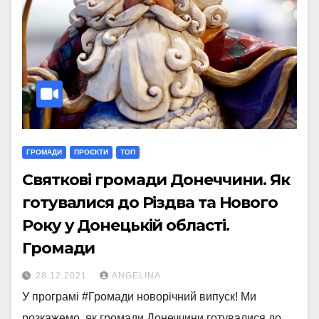
ГРОМАДИ
ПРОЄКТИ
ТОП
Святкові громади Донеччини. Як
готувалися до Різдва та Нового
Року у Донецькій області.
Громади
28.12.2021
ANGELINA
У програмі #Громади новорічний випуск! Ми
розкажемо, як громади Донеччини готувалися до