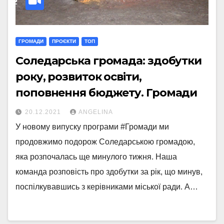
ГРОМАДИ
ПРОЄКТИ
ТОП
Соледарська громада: здобутки
року, розвиток освіти,
поповнення бюджету. Громади
20.12.2021
ANGELINA
У новому випуску програми #Громади ми
продовжимо подорож Соледарською громадою,
яка розпочалась ще минулого тижня. Наша
команда розповість про здобутки за рік, що минув,
поспілкувавшись з керівниками міської ради. А…