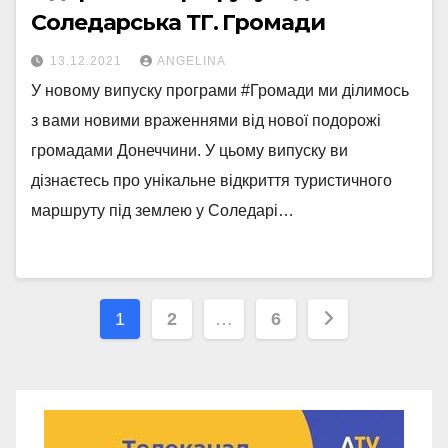
Соледарська ТГ. Громади
13.12.2021
ANGELINA
У новому випуску програми #Громади ми ділимось
з вами новими враженнями від нової подорожі
громадами Донеччини. У цьому випуску ви
дізнаєтесь про унікальне відкриття туристичного
маршруту під землею у Соледарі…
Навігація
1
2
…
6
записів