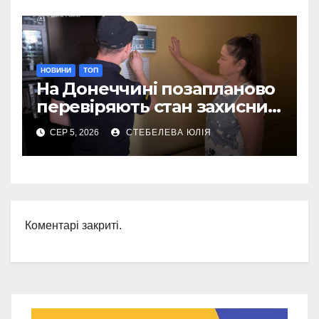
НОВИНИ
ТОП
На Донеччині позапланово
перевіряють стан захисних
споруд
СЕР 5, 2026
СТЕБЕЛЕВА ЮЛІЯ
Коментарі закриті.