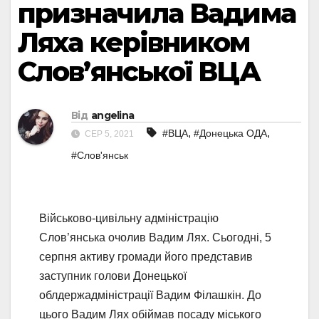
призначила Вадима
Ляха керівником
Слов’янської ВЦА
Від
angelina
,
,
#ВЦА
#Донецька ОДА
СЕР 5, 2021
#Слов'янськ
Військово-цивільну адміністрацію
Слов’янська очолив Вадим Лях. Сьогодні, 5
серпня активу громади його представив
заступник голови Донецької
облдержадміністрації Вадим Філашкін. До
цього Вадим Лях обіймав посаду міського