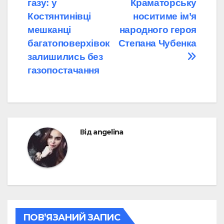
газу: у
Краматорську
записів
Костянтинівці
носитиме ім’я
мешканці
народного героя
багатоповерхівок
Степана Чубенка
залишились без
газопостачання
Від
angelina
ПОВ’ЯЗАНИЙ ЗАПИС