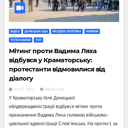
ВІДЕО
ДОНЕЦЬКА ОДА
МIСЦЕВА ПОЛIТИКА
НОВИНИ
ТЕЛЕНОВИНИ
ТОП
Мітинг проти Вадима Ляха
відбувся у Краматорську:
протестанти відмовилися від
діалогу
20.07.2021
ANGELINA
У Краматорську біля Донецької
облдержадміністрації відбувся мітинг проти
призначення Вадима Ляха головою військово-
цивільної адміністрації Слов’янська. На протест, за