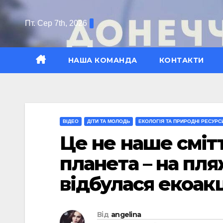
Перейти
до
Пт. Сер 7th, 2026
вмісту
НАША КОМАНДА
КОНТАКТИ
ВІДЕО
ДІТИ ТА МОЛОДЬ
ЕКОЛОГІЯ ТА ПРИРОДНІ РЕСУРС
Це не наше сміт
планета – на пля
відбулася екоакц
Від
angelina