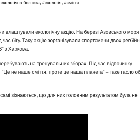
,
,
#екологічна безпека
#екологія
#сміття
ни влаштували екологічну акцію. На березі Азовського моря
ід час бігу. Таку акцію зорганізували спортсмени двох регбій
3” з Харкова.
перебувають на тренувальних зборах. Під час відпочинку
 “Це не наше сміття, проте це наша планета” – таке гасло о
самі зізнаються, що для них головним результатом була не