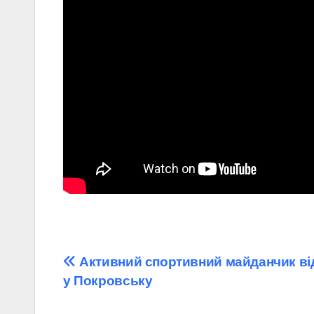
Навігація
Активний спортивний майданчик ві
у Покровську
записів