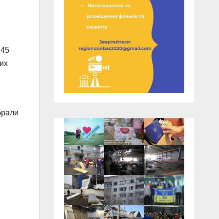
 45
них
брали