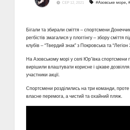
,
#Азовське море
СЕР 12, 2021
Бігали та збирали сміття – спортсмени Донеччи
регбістів змагалися у плоггінгу – збору сміття п
клубів – “Твердий знак” з Покровська та “Легіон 
На Азовському морі у селі Юр’ївка спортсмени 
вирішили влаштувати корисне і цікаве дозвілля.
участники акції.
Спортсмени розділились на три команди, проте 
власне перемога, а чистий та охайний пляж.