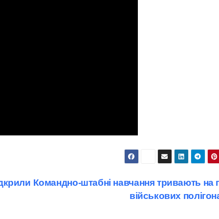
дкрили
Командно-штабні навчання тривають на п
військових поліго