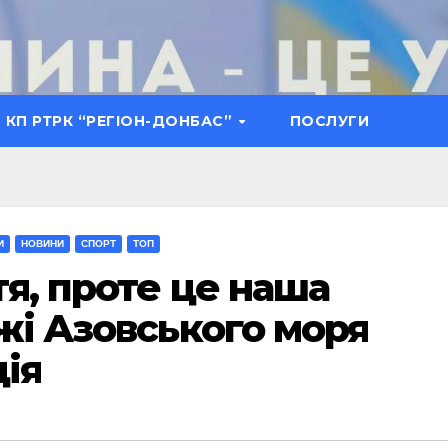
КП РТРК “РЕГІОН-ДОНБАС”
ПОСЛУГИ
И
НОВИНИ
СПОРТ
ТОП
тя, проте це наша
жі Азовського моря
ія