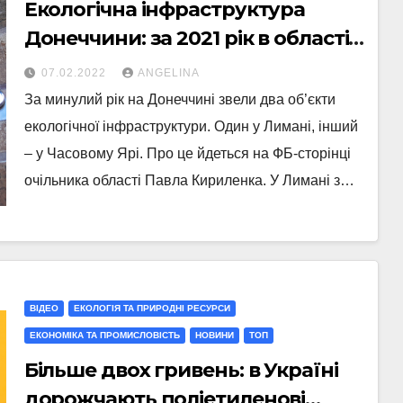
Екологічна інфраструктура
Донеччини: за 2021 рік в області
звели два об’єкти
07.02.2022
ANGELINA
За минулий рік на Донеччині звели два об’єкти
екологічної інфраструктури. Один у Лимані, інший
– у Часовому Ярі. Про це йдеться на ФБ-сторінці
очільника області Павла Кириленка. У Лимані з…
ВІДЕО
ЕКОЛОГІЯ ТА ПРИРОДНІ РЕСУРСИ
ЕКОНОМІКА ТА ПРОМИСЛОВІСТЬ
НОВИНИ
ТОП
Більше двох гривень: в Україні
дорожчають поліетиленові