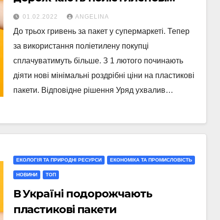
пакети
01.02.2022
ANGELINA
До трьох гривень за пакет у супермаркеті. Тепер
за використання поліетилену покупці
сплачуватимуть більше. З 1 лютого починають
діяти нові мінімальні роздрібні ціни на пластикові
пакети. Відповідне рішення Уряд ухвалив…
ЕКОЛОГІЯ ТА ПРИРОДНІ РЕСУРСИ
ЕКОНОМІКА ТА ПРОМИСЛОВІСТЬ
НОВИНИ
ТОП
В Україні подорожчають
пластикові пакети