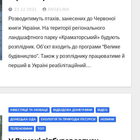
розводитимуть
21.12.2021
ANGELINA
червонокнижних птахів
Розводитимуть птахів, занесених до Червоної
книги України. На території регіонального
ландшафтного парку «Краматорський» будують
розплідник. Об’єкт входить до програми “Велике
будівництво”. Також у розпліднику працюватиме й
перший в Україні реабілітаційний…
ІНВЕСТИЦІЇ ТА ІНОВАЦІЇ
ВІДБУДОВА ДОНЕЧЧИНИ
ВІДЕО
ДОНЕЦЬКА ОДА
ЕКОЛОГІЯ ТА ПРИРОДНІ РЕСУРСИ
НОВИНИ
ТЕЛЕНОВИНИ
ТОП