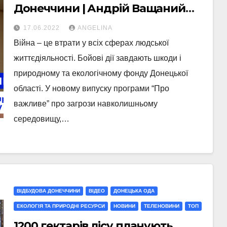
Донеччини | Андрій Ващаний
про втрати природного фонду
17.06.2022
ANGELINA
Донецької області
Війна – це втрати у всіх сферах людської
життєдіяльності. Бойові дії завдають шкоди і
природному та екологічному фонду Донецької
області. У новому випуску програми “Про
важливе” про загрози навколишньому
середовищу,…
ВІДБУДОВА ДОНЕЧЧИНИ
ВІДЕО
ДОНЕЦЬКА ОДА
ЕКОЛОГІЯ ТА ПРИРОДНІ РЕСУРСИ
НОВИНИ
ТЕЛЕНОВИНИ
ТОП
1200 гектарів лісу планують