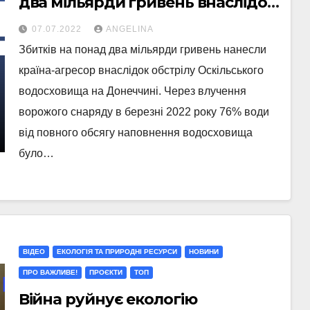
два мільярди гривень внаслідок
обстрілу Оскільського
07.07.2022
ANGELINA
водосховища
Збитків на понад два мільярди гривень нанесли
країна-агресор внаслідок обстрілу Оскільського
водосховища на Донеччині. Через влучення
ворожого снаряду в березні 2022 року 76% води
від повного обсягу наповнення водосховища
було…
ВІДЕО
ЕКОЛОГІЯ ТА ПРИРОДНІ РЕСУРСИ
НОВИНИ
ПРО ВАЖЛИВЕ!
ПРОЄКТИ
ТОП
Війна руйнує екологію