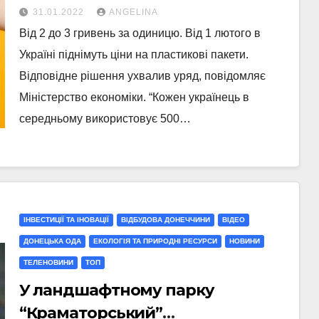
31.01.2022
ANGELINA
Від 2 до 3 гривень за одиницю. Від 1 лютого в
Україні піднімуть ціни на пластикові пакети.
Відповідне рішення ухвалив уряд, повідомляє
Міністерство економіки. “Кожен українець в
середньому використовує 500…
ІНВЕСТИЦІЇ ТА ІНОВАЦІЇ
ВІДБУДОВА ДОНЕЧЧИНИ
ВІДЕО
ДОНЕЦЬКА ОДА
ЕКОЛОГІЯ ТА ПРИРОДНІ РЕСУРСИ
НОВИНИ
ТЕЛЕНОВИНИ
ТОП
У ландшафтному парку
“Краматорський”