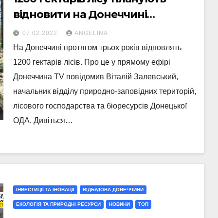
відновити на Донеччині
протягом трьох років
07.02.2022
ANGELINA
На Донеччині протягом трьох років відновлять
1200 гектарів лісів. Про це у прямому ефірі
Донеччина TV повідомив Віталій Залевський,
начальник відділу природно-заповідних територій,
лісового господарства та біоресурсів Донецької
ОДА. Дивіться…
ІНВЕСТИЦІЇ ТА ІНОВАЦІЇ
ВІДБУДОВА ДОНЕЧЧИНИ
ЕКОЛОГІЯ ТА ПРИРОДНІ РЕСУРСИ
НОВИНИ
ТОП