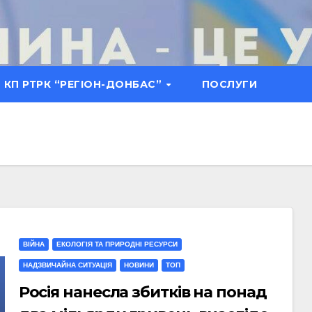
КП РТРК “РЕГІОН-ДОНБАС”
ПОСЛУГИ
ВІЙНА
ЕКОЛОГІЯ ТА ПРИРОДНІ РЕСУРСИ
НАДЗВИЧАЙНА СИТУАЦІЯ
НОВИНИ
ТОП
Росія нанесла збитків на понад