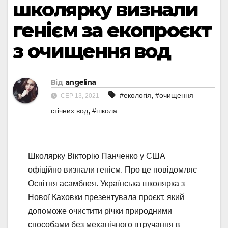
школярку визнали
генієм за екопроєкт
з очищення вод
Від
angelina
,
#екологія
#очищення
СЕР 13, 2021
,
стічних вод
#школа
Школярку Вікторію Панченко у США
офіційно визнали генієм. Про це повідомляє
Освітня асамблея. Українська школярка з
Нової Каховки презентувала проєкт, який
допоможе очистити річки природними
способами без механічного втручання в