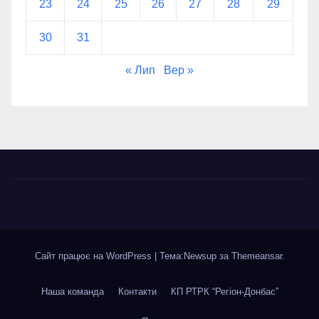
23
24
25
26
27
28
29
30
31
« Лип
Вер »
Сайт працює на WordPress
|
Тема:Newsup за
Themeansar
.
Наша команда
Контакти
КП РТРК “Регіон-Донбас”