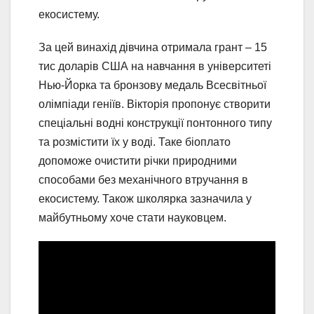
екосистему.
За цей винахід дівчина отримала грант – 15
тис доларів США на навчання в університеті
Нью-Йорка та бронзову медаль Всесвітньої
олімпіади геніїв. Вікторія пропонує створити
спеціальні водні конструкції понтонного типу
та розмістити їх у воді. Таке біоплато
допоможе очистити річки природними
способами без механічного втручання в
екосистему. Також школярка зазначила у
майбутньому хоче стати науковцем.