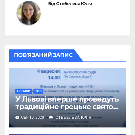
Від
Стебелева Юлія
ПОВ’ЯЗАНИЙ ЗАПИС
НОВИНИ
ТОП
У Львові вперше проведуть
традиційне грецьке свято
Панаїр
СЕР 10, 2026
СТЕБЕЛЕВА ЮЛІЯ