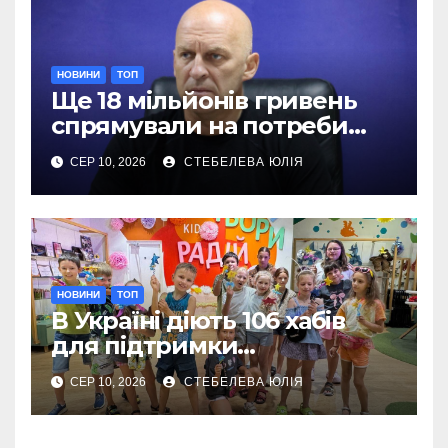
НОВИНИ
ТОП
Ще 18 мільйонів гривень
спрямували на потреби
Сил оборони на Донеччині
СЕР 10, 2026
СТЕБЕЛЕВА ЮЛІЯ
НОВИНИ
ТОП
В Україні діють 106 хабів
для підтримки
переселенців із Донеччини
СЕР 10, 2026
СТЕБЕЛЕВА ЮЛІЯ