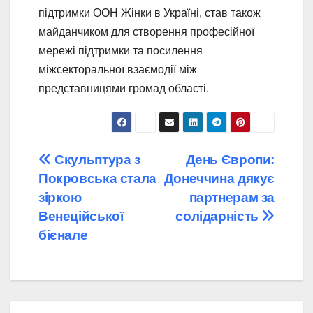
підтримки ООН Жінки в Україні, став також
майданчиком для створення професійної
мережі підтримки та посилення
міжсекторальної взаємодії між
представницями громад області.
Навігація
Скульптура з
День Європи:
Покровська стала
Донеччина дякує
записів
зіркою
партнерам за
Венеційської
солідарність
бієнале