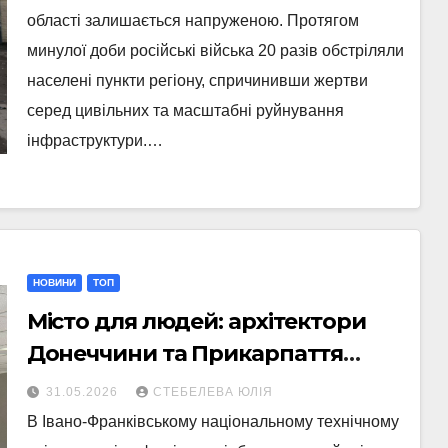
області залишається напруженою. Протягом
минулої доби російські війська 20 разів обстріляли
населені пункти регіону, спричинивши жертви
серед цивільних та масштабні руйнування
інфраструктури.…
НОВИНИ
ТОП
Місто для людей: архітектори
Донеччини та Прикарпаття
обговорили інклюзивну
31.05.2026
СТЕБЕЛЕВА ЮЛІЯ
відбудову
В Івано-Франківському національному технічному