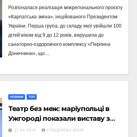
Закарпаття
Розпочалася реалізація міжрегіонального проєкту
«Карпатська зміна», ініційованого Президентом
України. Перша група, до складу якої увійшли 100
дітей віком від 9 до 12 років, вирушила до
санаторно-оздоровчого комплексу «Перлина
Донеччини», що…
НОВИНИ
ТОП
Театр без меж: маріупольці в
Ужгороді показали виставу з
перекладом жестовою мовою
31.05.2026
СТЕБЕЛЕВА ЮЛІЯ