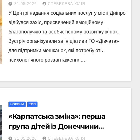
провели тренінг для жінок
31.05.2026
СТЕБЕЛЕВА ЮЛІЯ
У Центрі надання соціальних послуг у місті Дніпро
відбувся захід, присвячений емоційному
благополуччю та особистісному розвитку жінок.
Зустріч організували за ініціативи ГО «Дівчата»
для підтримки мешканок, які потребують
психологічного розвантаження.…
НОВИНИ
ТОП
«Карпатська зміна»: перша
група дітей із Донеччини
вирушила на реабілітацію до
31.05.2026
СТЕБЕЛЕВА ЮЛІЯ