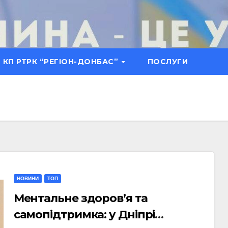
КП РТРК “РЕГІОН-ДОНБАС”
ПОСЛУГИ
НОВИНИ
ТОП
Ментальне здоров’я та
самопідтримка: у Дніпрі