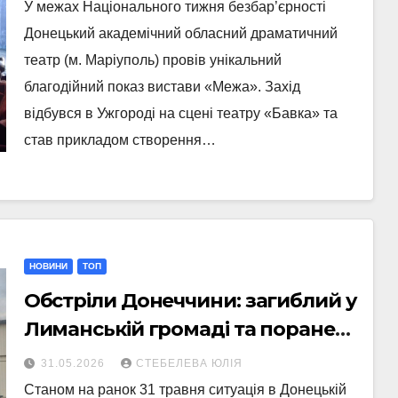
У межах Національного тижня безбар’єрності
Донецький академічний обласний драматичний
театр (м. Маріуполь) провів унікальний
благодійний показ вистави «Межа». Захід
відбувся в Ужгороді на сцені театру «Бавка» та
став прикладом створення…
НОВИНИ
ТОП
Обстріли Донеччини: загиблий у
Лиманській громаді та поранені
у Слов’янську й Миколаївці
31.05.2026
СТЕБЕЛЕВА ЮЛІЯ
Станом на ранок 31 травня ситуація в Донецькій