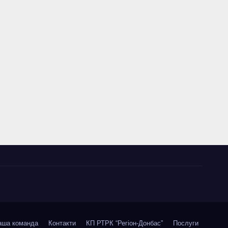
аша команда
Контакти
КП РТРК “Регіон-Донбас”
Послуги