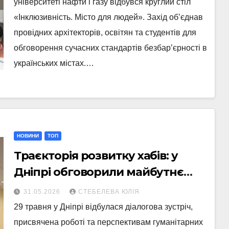
університеті нафти і газу відбувся круглий стіл
«Інклюзивність. Місто для людей». Захід об’єднав
провідних архітекторів, освітян та студентів для
обговорення сучасних стандартів безбар’єрності в
українських містах.…
НОВИНИ
ТОП
Траєкторія розвитку хабів: у
Дніпрі обговорили майбутнє
центрів підтримки Донеччини
31.05.2026
СТЕБЕЛЕВА ЮЛІЯ
29 травня у Дніпрі відбулася діалогова зустріч,
присвячена роботі та перспективам гуманітарних