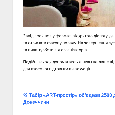
Захід пройшов у форматі відкритого діалогу, д
та отримати фахову пораду. На завершення зустр
та вияв турботи від організаторів.
Подібні заходи допомагають жінкам не лише ві
для взаємної підтримки в евакуації.
Навігація
Табір «ART-простір» об’єднав 2500 д
Донеччини
записів