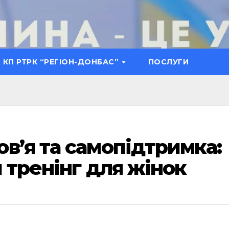
КП РТРК “РЕГІОН-ДОНБАС”
ПОСЛУГИ
в’я та самопідтримка:
 тренінг для жінок