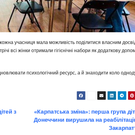
е кожна учасниця мала можливість поділитися власним досв
ічі всі жінки отримали гігієнічні набори як додаткову допо
дновлювати психологічний ресурс, а й знаходити коло однод
ітей з
«Карпатська зміна»: перша група діт
Донеччини вирушила на реабілітаці
Закарпат