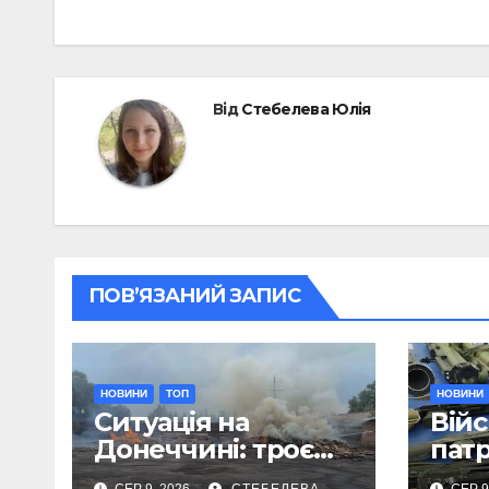
Від
Стебелева Юлія
ПОВ’ЯЗАНИЙ ЗАПИС
НОВИНИ
ТОП
НОВИНИ
Ситуація на
Війс
Донеччині: троє
пат
загиблих та шість
виш