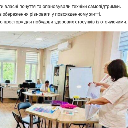
ти власні почуття та опановували техніки самопідтримки.
в збереження рівноваги у повсякденному житті.
го простору для побудови здорових стосунків із оточуючими.