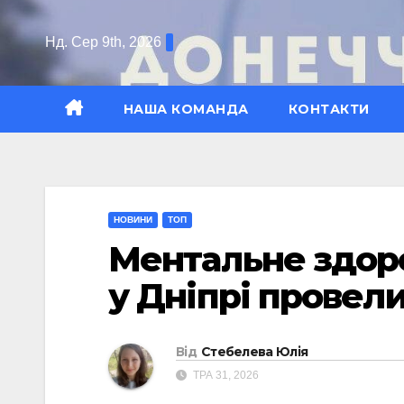
Перейти
до
Нд. Сер 9th, 2026
вмісту
НАША КОМАНДА
КОНТАКТИ
НОВИНИ
ТОП
Ментальне здоро
у Дніпрі провели
Від
Стебелева Юлія
ТРА 31, 2026