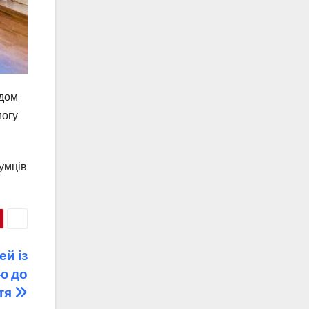
ідом
могу
умців
ей із
ю до
тя