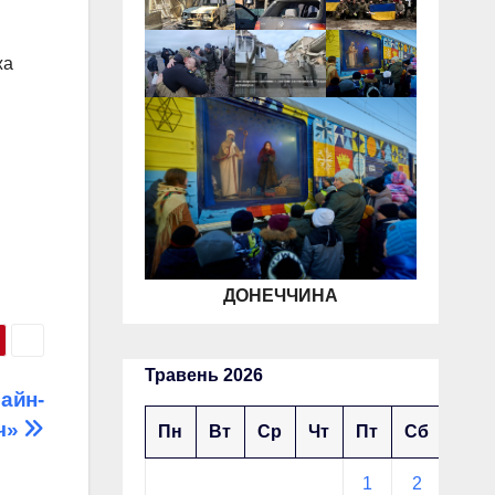
жа
ДОНЕЧЧИНА
Травень 2026
лайн-
іч»
Пн
Вт
Ср
Чт
Пт
Сб
Нд
1
2
3