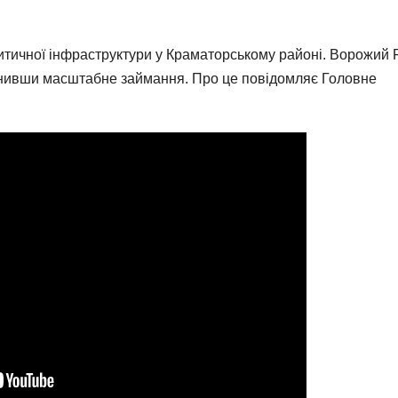
критичної інфраструктури у Краматорському районі. Ворожий 
инивши масштабне займання. Про це повідомляє Головне