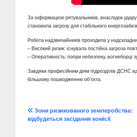
За інформацією рятувальників, внаслідок удар
становила загрозу для стабільного енергозабез
Робота надзвичайників проходила у надскладни
– Високий ризик: існувала постійна загроза пов
– Оперативність: попри небезпеку, вогнеборці з
Завдяки професійним діям підрозділів ДСНС вда
більшому пошкодженню об’єкта.
Навігація
Зони ризикованого землеробства:
відбудеться засідання комісії
записів