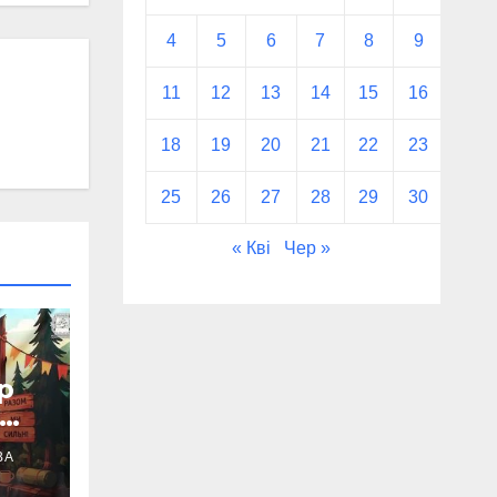
4
5
6
7
8
9
10
11
12
13
14
15
16
17
18
19
20
21
22
23
24
25
26
27
28
29
30
31
« Кві
Чер »
р
ь
ВА