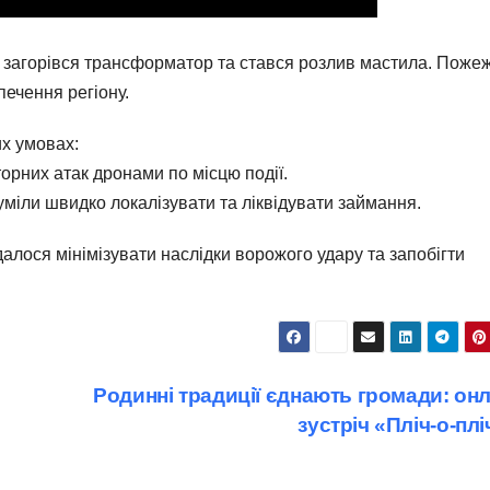
у загорівся трансформатор та стався розлив мастила. Поже
печення регіону.
х умовах:
торних атак дронами по місцю події.
уміли швидко локалізувати та ліквідувати займання.
лося мінімізувати наслідки ворожого удару та запобігти
Родинні традиції єднають громади: он
зустріч «Пліч-о-пл