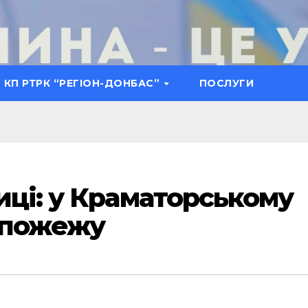
КП РТРК “РЕГІОН-ДОНБАС”
ПОСЛУГИ
иці: у Краматорському
 пожежу