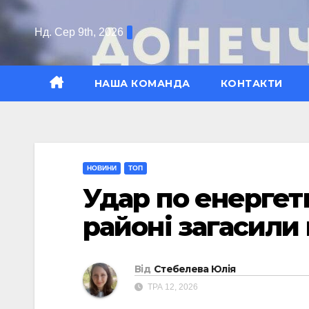
Перейти
до
Нд. Сер 9th, 2026
вмісту
НАША КОМАНДА
КОНТАКТИ
НОВИНИ
ТОП
Удар по енергет
районі загасили
Від
Стебелева Юлія
ТРА 12, 2026