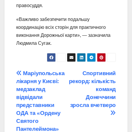
правосуддя.
«Важливо забезпечити подальшу
координацію всіх сторін для практичного
виконання Дорожньої карти», — зазначила
Людмила Сугак.
Навігація
Маріупольська
Спортивний
лікарня у Києві:
рекорд: кількість
записів
медзаклад
команд
відвідали
Донеччини
представники
зросла вчетверо
ОДА та «Ордену
Святого
Пантелеймона»