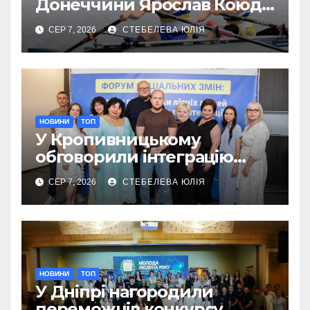
Донеччини Ярослав Коюда
завоював «срібло»
СЕР 7, 2026
СТЕБЕЛЕВА ЮЛІЯ
чемпіонату Європи
НОВИНИ
ТОП
У Кропивницькому
обговорили інтеграцію
літніх переселенців
СЕР 7, 2026
СТЕБЕЛЕВА ЮЛІЯ
НОВИНИ
ТОП
У Дніпрі нагородили
переможців конкурсу