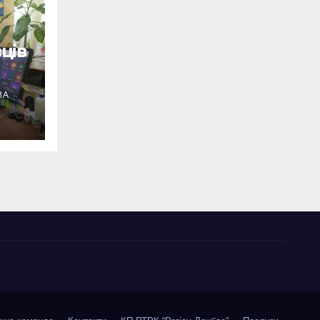
ців
ВА
ід