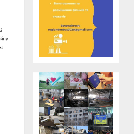
й
ійну
на