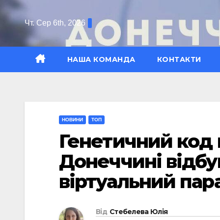
Перейти
до
Чт. Сер 6th, 2026
вмісту
НАША КОМАНДА
КОНТАКТИ
НОВИНИ
ТОП
Генетичний код 
Донеччині відб
віртуальний па
Від
Стебелева Юлія