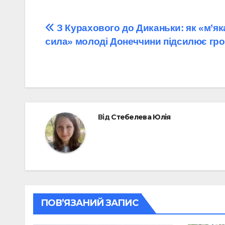
Навігація
З Курахового до Диканьки: як «м’як
сила» молоді Донеччини підсилює гр
записів
Від
Стебелева Юлія
ПОВ’ЯЗАНИЙ ЗАПИС