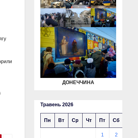
ягу
орили
ДОНЕЧЧИНА
а
Травень 2026
Пн
Вт
Ср
Чт
Пт
Сб
Нд
1
2
3