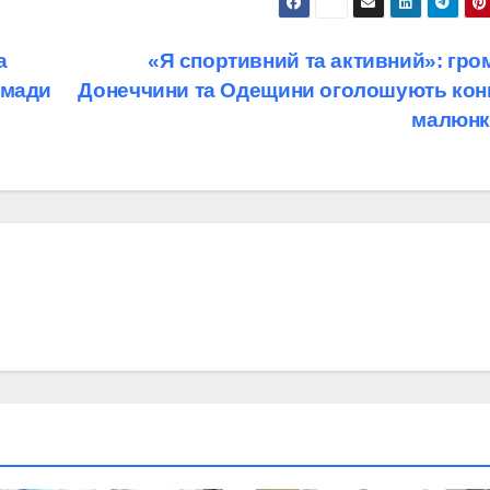
а
«Я спортивний та активний»: гро
омади
Донеччини та Одещини оголошують кон
малюнк