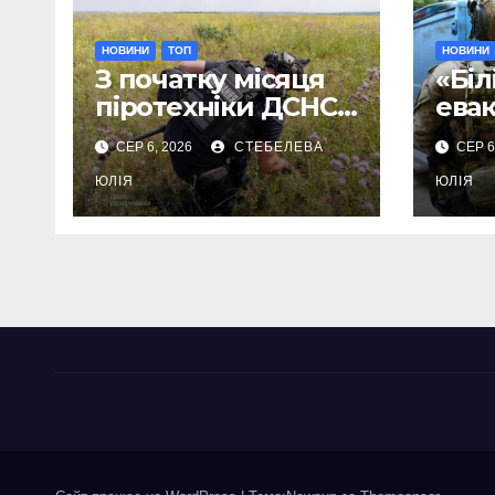
НОВИНИ
ТОП
НОВИНИ
З початку місяця
«Біл
піротехніки ДСНС
ева
знищили 18
Дру
СЕР 6, 2026
СТЕБЕЛЕВА
СЕР 6
вибухонебезпечни
мешк
х предметів
ЮЛІЯ
дом
ЮЛІЯ
улю