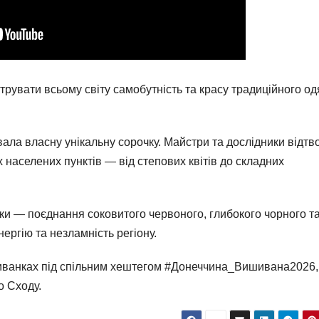
вати всьому світу самобутність та красу традиційного од
ала власну унікальну сорочку. Майстри та дослідники відтв
х населених пунктів — від степових квітів до складних
ки — поєднання соковитого червоного, глибокого чорного т
ергію та незламність регіону.
ишиванках під спільним хештегом #Донеччина_Вишивана2026,
о Сходу.