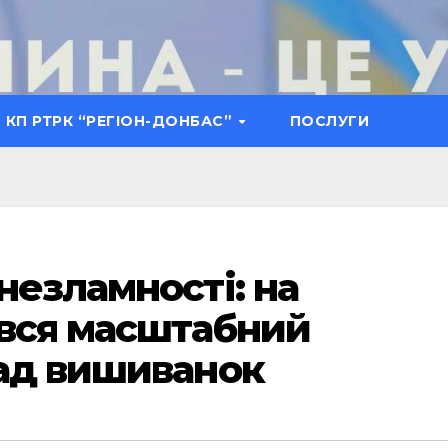
КП РТРК “РЕГІОН-ДОНБАС”
ПОСЛУГИ
незламності: на
увся масштабний
рад вишиванок