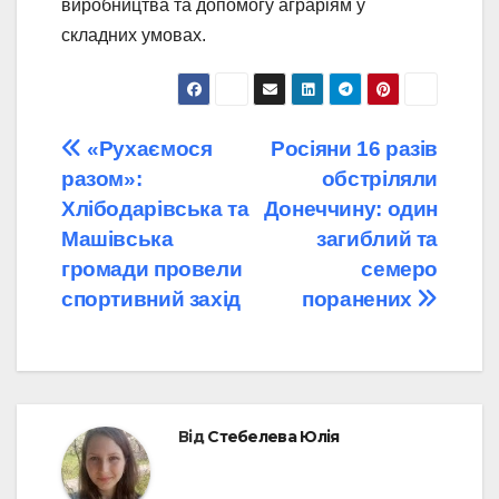
виробництва та допомогу аграріям у
складних умовах.
Навігація
«Рухаємося
Росіяни 16 разів
разом»:
обстріляли
записів
Хлібодарівська та
Донеччину: один
Машівська
загиблий та
громади провели
семеро
спортивний захід
поранених
Від
Стебелева Юлія