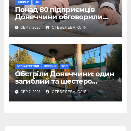
НОВИНИ
ТОП
Понад 80 підприємців
Донеччини обговорили
ліцензування під час війни
СЕР 7, 2026
СТЕБЕЛЕВА ЮЛІЯ
БЕЗ КАТЕГОРІЇ
НОВИНИ
ТОП
Обстріли Донеччини: один
загиблий та шестеро
поранених за добу
СЕР 7, 2026
СТЕБЕЛЕВА ЮЛІЯ