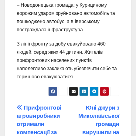
– Новодонецька громада: у Курициному
ворожим ударом зруйновано автомобіль та
пошкоджено автобус, а в Іверському
постраждала інфраструктура.
З лінії фронту за добу евакуйовано 460
людей, серед яких 44 дитини. Жителів
прифронтових населених пунктів
наполегливо закликають убезпечити себе та
терміново евакуюватися.
Навігація
Прифронтові
Юні джури з
агровиробники
Миколаївської
записів
отримали
громади
компенсації за
вирушили на