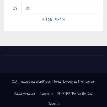
29
30
« Тра
Лип »
Сайт працює на WordPress
|
Тема:Newsup за
Themeansar
.
Наша команда
Контакти
КП РТРК “Регіон-Донбас”
Послуги