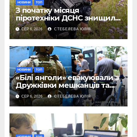
НОВИНИ
ТОП
З початку місяця
піротехніки ДСНС знищили
18 вибухонебезпечних
СЕР 6, 2026
СТЕБЕЛЕВА ЮЛІЯ
предметів
НОВИНИ
ТОП
«Білі янголи» евакуювали з
Дружківки мешканців та
їхніх домашніх улюбленців
СЕР 6, 2026
СТЕБЕЛЕВА ЮЛІЯ
НОВИНИ
ТОП