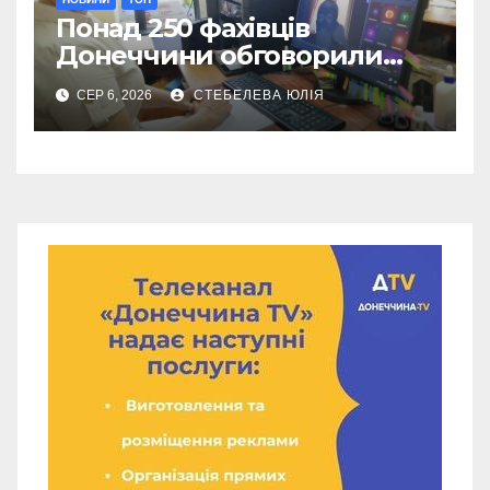
Понад 250 фахівців
Донеччини обговорили
роботу влади під час війни
СЕР 6, 2026
СТЕБЕЛЕВА ЮЛІЯ