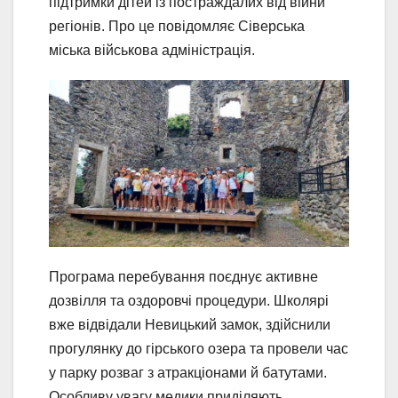
підтримки дітей із постраждалих від війни
регіонів. Про це повідомляє Сіверська
міська військова адміністрація.
Програма перебування поєднує активне
дозвілля та оздоровчі процедури. Школярі
вже відвідали Невицький замок, здійснили
прогулянку до гірського озера та провели час
у парку розваг з атракціонами й батутами.
Особливу увагу медики приділяють