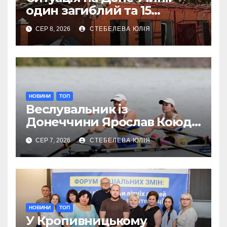
один загиблий та 15
поранених за добу
СЕР 8, 2026
СТЕБЕЛЕВА ЮЛІЯ
НОВИНИ
ТОП
Веслувальник із
Донеччини Ярослав Коюда
завоював «срібло»
СЕР 7, 2026
СТЕБЕЛЕВА ЮЛІЯ
чемпіонату Європи
НОВИНИ
ТОП
У Кропивницькому