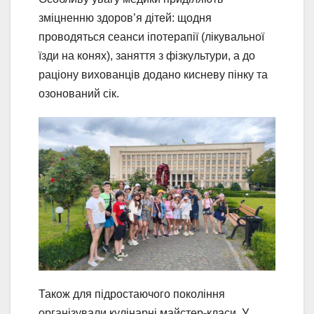
зміцненню здоров’я дітей: щодня
проводяться сеанси іпотерапії (лікувальної
їзди на конях), заняття з фізкультури, а до
раціону вихованців додано кисневу пінку та
озонований сік.
Також для підростаючого покоління
організували кулінарні майстер-класи. У