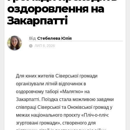
оздоровлення на
Закарпатті
Від
Стебелева Юлія
ЛИП 6, 2026
Для юних жителів Сіверської громади
організували літній відпочинок в
оздоровчому таборі «Малятко» на
Закарпатті. Поїздка стала можливою завдяки
співпраці Сіверської та Оноківської громад у
межах національного проєкту «Пліч-о-пліч:
згуртовані громади», створеного для