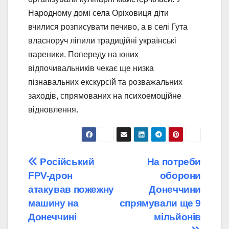
Народному домі села Оріховиця діти
вчилися розписувати печиво, а в селі Гута
власноруч ліпили традиційні українські
вареники. Попереду на юних
відпочивальників чекає ще низка
пізнавальних екскурсій та розважальних
заходів, спрямованих на психоемоційне
відновлення.
Навігація
Російський
На потреби
FPV-дрон
оборони
записів
атакував пожежну
Донеччини
машину на
спрямували ще 9
Донеччині
мільйонів