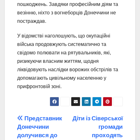
пошкоджень. Завдяки професійним діям та
везінню, ніхто з вогнеборців Донеччини не
постраждав.
У відомстві наголошують, що окупаційні
війська продовжують систематично та
свідомо полювати на рятувальників, які,
ризикуючи власним життям, щодня
ліквідовують наслідки ворожих обстрілів та
допомагають цивільному населенню у
прифронтовій зоні.
Навігація
Представник
Діти із Сіверської
Донеччини
громади
записів
долучився до
проходять