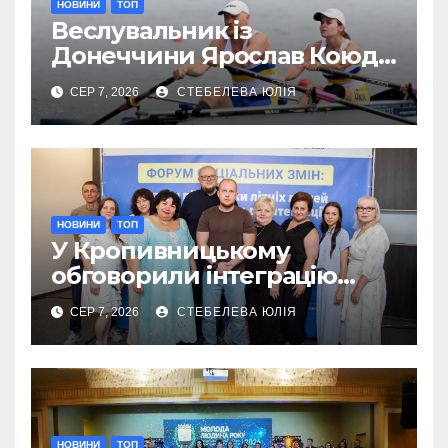
НОВИНИ
ТОП
Веслувальник із
Донеччини Ярослав Коюда
завоював «срібло»
СЕР 7, 2026
СТЕБЕЛЕВА ЮЛІЯ
чемпіонату Європи
НОВИНИ
ТОП
У Кропивницькому
обговорили інтеграцію
літніх переселенців
СЕР 7, 2026
СТЕБЕЛЕВА ЮЛІЯ
НОВИНИ
ТОП