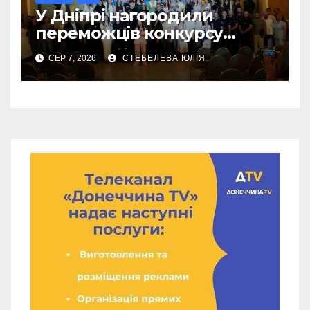
У Дніпрі нагородили
переможців конкурсу
«Молода людина року –
СЕР 7, 2026
СТЕБЕЛЕВА ЮЛІЯ
2026»