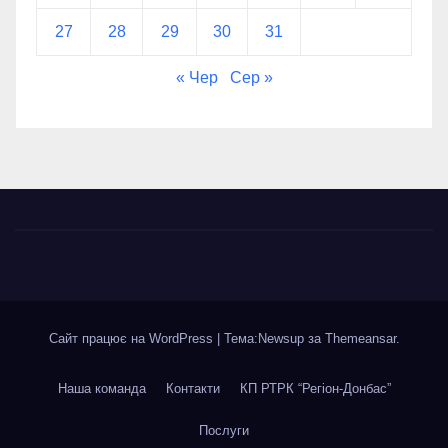
27
28
29
30
31
« Чер
Сер »
Сайт працює на WordPress
|
Тема:Newsup за
Themeansar
.
Наша команда
Контакти
КП РТРК “Регіон-Донбас”
Послуги