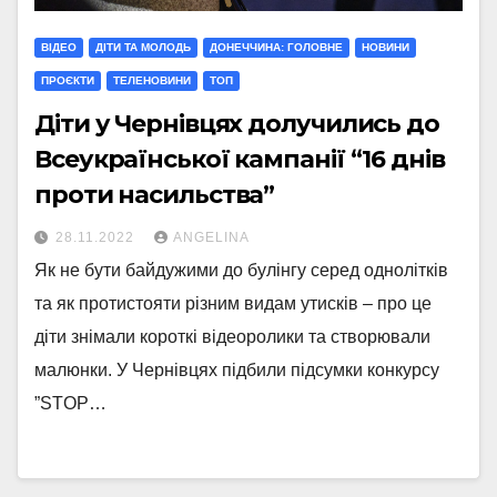
ВІДЕО
ДІТИ ТА МОЛОДЬ
ДОНЕЧЧИНА: ГОЛОВНЕ
НОВИНИ
ПРОЄКТИ
ТЕЛЕНОВИНИ
ТОП
Діти у Чернівцях долучились до
Всеукраїнської кампанії “16 днів
проти насильства”
28.11.2022
ANGELINA
Як не бути байдужими до булінгу серед однолітків
та як протистояти різним видам утисків – про це
діти знімали короткі відеоролики та створювали
малюнки. У Чернівцях підбили підсумки конкурсу
”STOP…