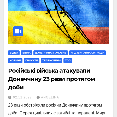
ВІДЕО
ВІЙНА
ДОНЕЧЧИНА: ГОЛОВНЕ
НАДЗВИЧАЙНА СИТУАЦІЯ
НОВИНИ
ПРОЄКТИ
ТЕЛЕНОВИНИ
ТОП
Російські війська атакували
Донеччину 23 рази протягом
доби
02.12.2022
ANGELINA
23 рази обстріляли росіяни Донеччину протягом
доби. Серед цивільних є загиблі та поранені. Мирні