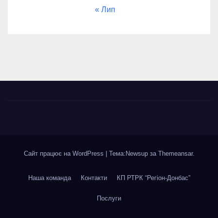
« Лип
Сайт працює на WordPress
|
Тема:Newsup за
Themeansar
.
Наша команда
Контакти
КП РТРК “Регіон-Донбас”
Послуги