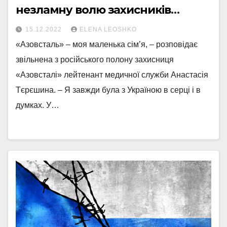
незламну волю захисників
«Азовсталі»
15.12.2022
ELENA LEOSHKO
«Азовсталь» – моя маленька сім’я, – розповідає
звільнена з російського полону захисниця
«Азовсталі» лейтенант медичної служби Анастасія
Тєрєшина. – Я завжди була з Україною в серці і в
думках. У…