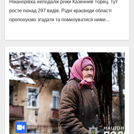
Ніканорівка неподалік річки Казенний Торец. Тут
росте понад 297 видів. Рідні краєвиди області
пропонуємо згадати та помилуватися ними…