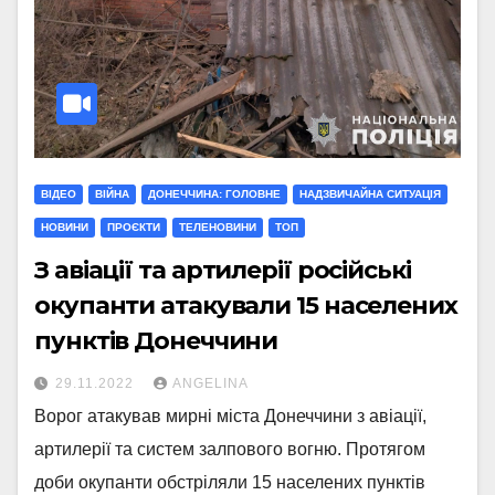
ВІДЕО
ВІЙНА
ДОНЕЧЧИНА: ГОЛОВНЕ
НАДЗВИЧАЙНА СИТУАЦІЯ
НОВИНИ
ПРОЄКТИ
ТЕЛЕНОВИНИ
ТОП
З авіації та артилерії російські
окупанти атакували 15 населених
пунктів Донеччини
29.11.2022
ANGELINA
Ворог атакував мирні міста Донеччини з авіації,
артилерії та систем залпового вогню. Протягом
доби окупанти обстріляли 15 населених пунктів