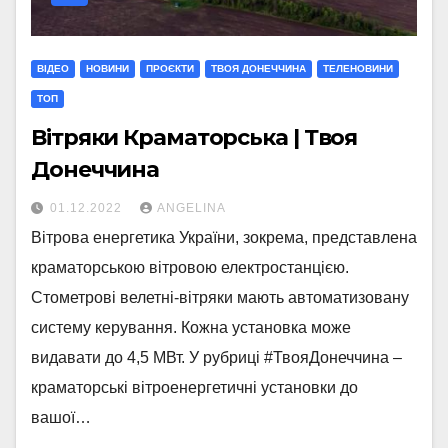
ВІДЕО
НОВИНИ
ПРОЄКТИ
ТВОЯ ДОНЕЧЧИНА
ТЕЛЕНОВИНИ
ТОП
Вітряки Краматорська | Твоя
Донеччина
01.12.2022
ANGELINA
Вітрова енергетика України, зокрема, представлена
краматорською вітровою електростанцією.
Стометрові велетні-вітряки мають автоматизовану
систему керування. Кожна установка може
видавати до 4,5 МВт. У рубриці #ТвояДонеччина –
краматорські вітроенергетичні установки до
вашої…