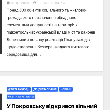
та житлово-громадського
31.07.2020
ELENA LEOSHKO
призначення обладнано
Понад 600 об’єктів соціального та житлово-
елементами доступності
громадського призначення обладнано
елементами доступності на територіях
підконтрольних українській владі міст та районів
Донеччини з початку реалізації Плану заходів
щодо створення безперешкодного життєвого
середовища для…
ДІТИ ТА МОЛОДЬ
ДЕЦЕНТРАЛІЗАЦІЯ
НОВИНИ
ОСВІТА ТА КУЛЬТУРА
У Покровську відкрився вільний