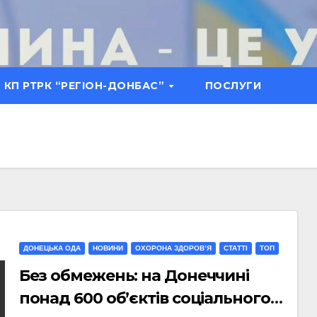
КП РТРК “РЕГІОН-ДОНБАС”
ПОСЛУГИ
ДОНЕЦЬКА ОДА
НОВИНИ
ОХОРОНА ЗДОРОВ’Я
СТАТТI
ТОП
Без обмежень: на Донеччині
понад 600 об’єктів соціального